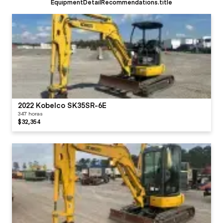
EquipmentDetailRecommendations.title
2022 Kobelco SK35SR-6E
347 horas
$32,354