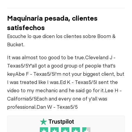
Maquinaria pesada, clientes
satisfechos
Escuche lo que dicen los clientes sobre Boom &
Bucket.
It was almost too good to be true.
Cleveland J -
Texas
5/5
Y'all got a good group of people that's
key
Abe F - Texas
5/5
I'm not your biggest client, but
I was treated like I was.
Ed K - Texas
5/5
I sent the
video to my mechanic and he said go for it.
Lee H -
California
5/5
Each and every one of y'all was
professional.
Dan W - Texas
5/5