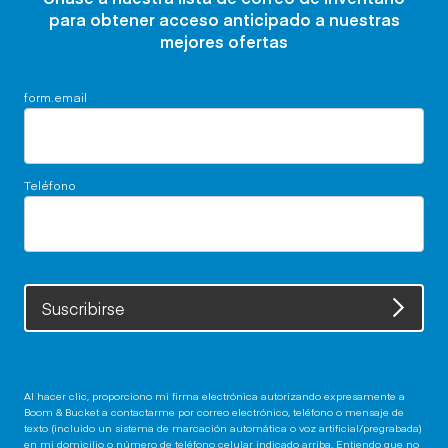
para obtener acceso anticipado a nuestras
mejores ofertas
form.email
Teléfono
Suscribirse
Al hacer clic, proporciono mi firma electrónica autorizando expresamente a
Boom & Bucket a contactarme por correo electrónico, teléfono o mensaje de
texto (incluido un sistema de marcación automática o voz artificial/pregrabada)
en mi domicilio o número de teléfono celular indicado arriba. Entiendo que no