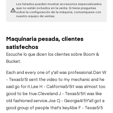
Transfer Case /
Check
Los listados pueden mostrar accesorios especializados
Oil Leaks
Drop Box
Heater
que no están incluidos en la venta. Si tiene preguntas
sobre la configuración de la máquina, comuníquese con
Limited Function
nuestro equipo de ventas.
Check
Fuel Leaks
Limited Function
Limited Function
Check
Check
Cooling System
Maquinaria pesada, clientes
Leaks
satisfechos
Escuche lo que dicen los clientes sobre Boom &
Bucket.
Each and every one of y'all was professional.
Dan W
- Texas
5/5
I sent the video to my mechanic and he
said go for it.
Lee H - California
5/5
It was almost too
good to be true.
Cleveland J - Texas
5/5
It was like
old fashioned service.
Joe Q - Georgia
4/5
Y'all got a
good group of people that's key
Abe F - Texas
5/5