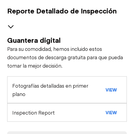
Reporte Detallado de Inspección
Guantera digital
Safety
Para su comodidad, hemos incluido estos
Travel Alarm
General Appearance
documentos de descarga gratuita para que pueda
tomar la mejor decisión.
Exterior Lights
Control Station
Horn
Fotografías detalladas en primer
Warning Lights
Engine
VIEW
Seat Belts
plano
A/C Compressor
Drivetrain
Gauges
Inspection Report
VIEW
Transmission
Chassis
Starter
Air Conditioner
Limited Function
Hydraulics