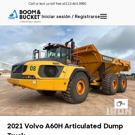
Call or text us toll free at:
213-463-5980
Iniciar sesión / Registrarse
92
2021 Volvo A60H Articulated Dump
Truck