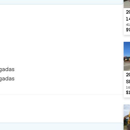
2
1
41
$
lgadas
2
lgadas
S
16
$