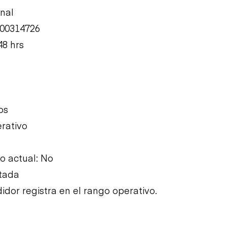
inal
T00314726
48 hrs
os
rativo
 actual: No
etada
idor registra en el rango operativo.