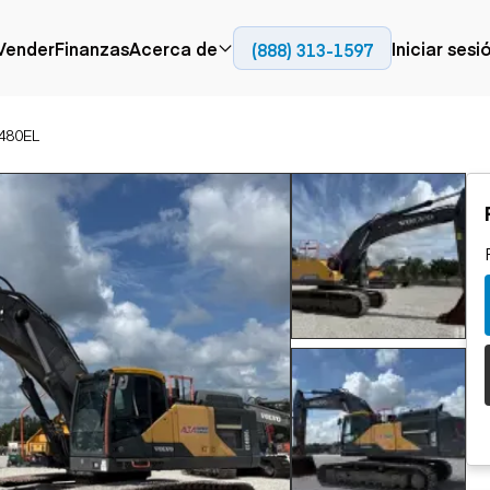
Contact
Vender
Finanzas
Acerca de
Iniciar sesi
(888) 313-1597
Prensa
Empresa
480EL
Aérea
Pavimentación
Cami
Recursos
Camiones con
Fresadoras en frío
Camio
Blog
plataforma
Compactadores
Camio
Grúas
Adoquines
plata
Carretillas elevadoras
Recuperadores de
Camio
Ascensores
carreteras
Camio
Manipuladores
transp
telescópicos
Camio
carret
Camio
Movimiento de
Generación de
Camio
tierra
energía
Camio
Retroexcavadoras
Generadores
remolq
Topadoras
Cargadoras compactas