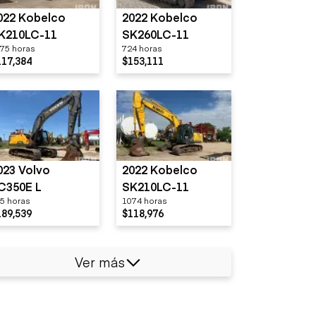
022 Kobelco
2022 Kobelco
K210LC-11
SK260LC-11
75 horas
724 horas
117,384
$153,111
023 Volvo
2022 Kobelco
C350E L
SK210LC-11
5 horas
1074 horas
189,539
$118,976
Ver más