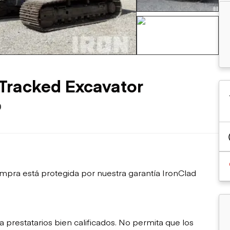
sobre orugas
Trailers
Excavadoras
Remolques volcados
Motoniveladoras
Remolques de
Minicargadoras
+125 mas
plataforma
Omitir cargadores
Remolques de troncos
Raspadores
Cargadoras de ruedas
Tracked Excavator
0
mpra está protegida por nuestra garantía IronClad
restatarios bien calificados. No permita que los