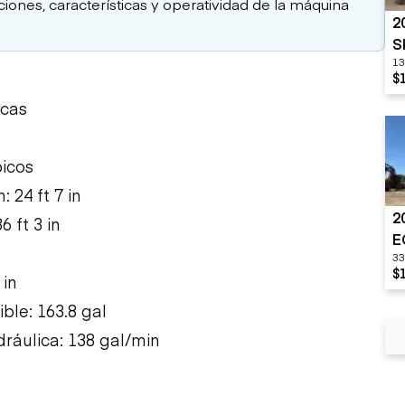
aciones, características y operatividad de la máquina
2
S
13
$
icas
bicos
24 ft 7 in
2
 ft 3 in
E
33
$
 in
le: 163.8 gal
ráulica: 138 gal/min