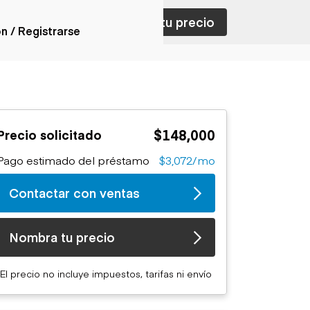
ar con ventas
Nombra tu precio
ón / Registrarse
ones
nes articulados
nes con
$148,000
Precio solicitado
forma
nes volquetes
Pago estimado del préstamo
$3,072/mo
nes de
orte
Contactar con ventas
nes fuera de
era
nes de servicio
Nombra tu precio
nes especiales
nes con
El precio no incluye impuestos, tarifas ni envío
ue cisterna