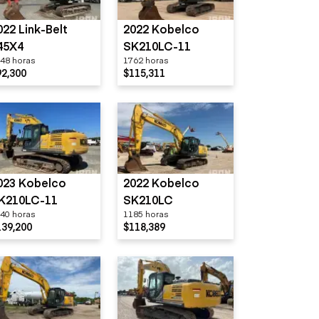
022 Link-Belt
2022 Kobelco
45X4
SK210LC-11
48 horas
1762 horas
92,300
$115,311
023 Kobelco
2022 Kobelco
K210LC-11
SK210LC
40 horas
1185 horas
139,200
$118,389