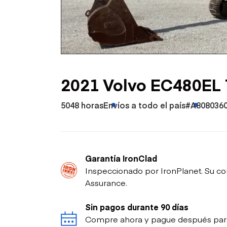
Petróleo y gas
2021 Volvo EC480EL 
5048 horas
Envíos a todo el país
#A808036
Garantía IronClad
Inspeccionado por IronPlanet. Su co
Assurance.
Sin pagos durante 90 días
Compre ahora y pague después para p