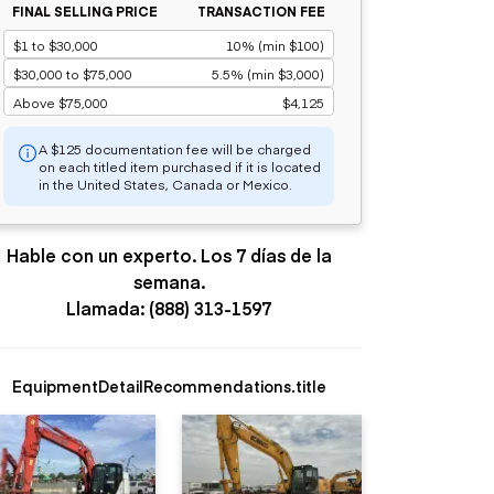
FINAL SELLING PRICE
TRANSACTION FEE
$1 to $30,000
10% (min $100)
$30,000 to $75,000
5.5% (min $3,000)
Above $75,000
$4,125
A $125 documentation fee will be charged
on each titled item purchased if it is located
in the United States, Canada or Mexico.
Hable con un experto. Los 7 días de la
semana.
Llamada: (888) 313-1597
EquipmentDetailRecommendations.title