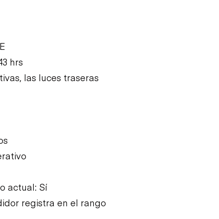
CE
43 hrs
ivas, las luces traseras
os
rativo
 actual: Sí
idor registra en el rango