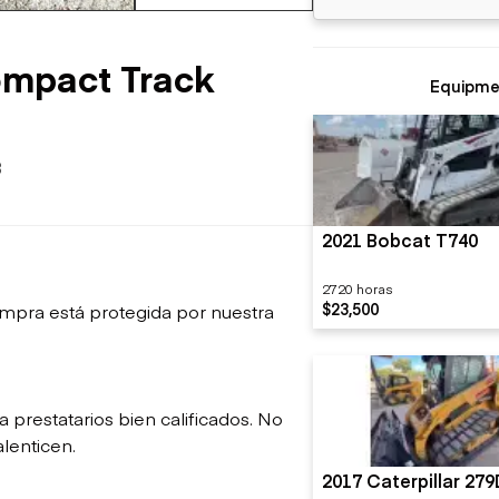
sobre orugas
Trailers
Excavadoras
Remolques volcados
Motoniveladoras
ompact Track
Remolques de
Minicargadoras
Equipme
plataforma
Omitir cargadores
Remolques de troncos
Raspadores
Cargadoras de ruedas
3
2021 Bobcat T740
2720 horas
$23,500
mpra está protegida por nuestra
restatarios bien calificados. No
lenticen.
2017 Caterpillar 27