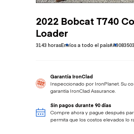
Petróleo y gas
2022 Bobcat T740 C
Loader
3143 horas
Envíos a todo el país
#A308350
Garantía IronClad
Inspeccionado por IronPlanet. Su co
garantía IronClad Assurance.
Sin pagos durante 90 días
Compre ahora y pague después para p
permita que los costos elevados lo ra