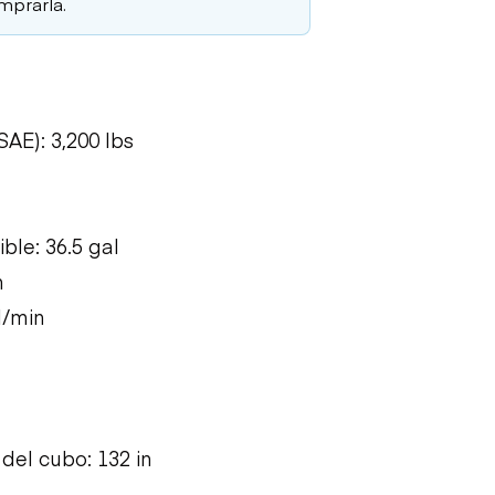
mprarla.
AE): 3,200 lbs
le: 36.5 gal
h
l/min
del cubo: 132 in