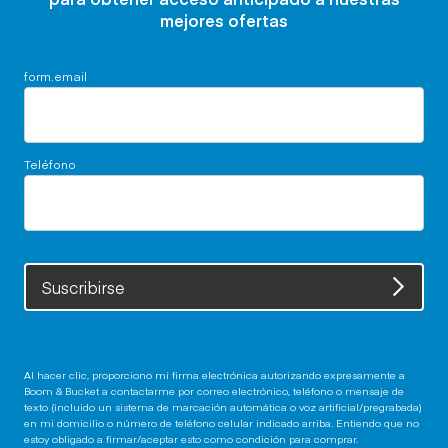
mejores ofertas
form.email
Teléfono
Suscribirse
Al hacer clic, proporciono mi firma electrónica autorizando expresamente a
Boom & Bucket a contactarme por correo electrónico, teléfono o mensaje de
texto (incluido un sistema de marcación automática o voz artificial/pregrabada)
en mi domicilio o número de teléfono celular indicado arriba. Entiendo que no
estoy obligado a firmar/aceptar esto como condición para comprar.