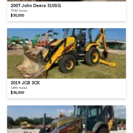
2007 John Deere 310SG
HYDRAULICS
Trunion
7942 horas
$30,000
Pumps
Universal Joints
Stick Cylinder
Wheel Lugs & Rims
Swing Cylinder
Tank / Sight Glass /
2019 JCB 3CX
Cap
1490 horas
$36,000
Tilt Cylinder