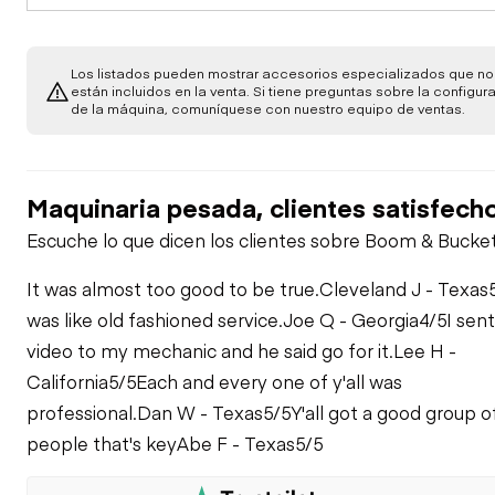
Back Up Alarm
OPERATOR STATION
Cab or Canopy
Body
Armrests
ENGINE
Los listados pueden mostrar accesorios especializados que no
Horn
Counterweight
están incluidos en la venta. Si tiene preguntas sobre la configur
de la máquina, comuníquese con nuestro equipo de ventas.
Frame
Fuel Leaks
EMISSIONS
Dash Console
Safety Locks / Pins
Crankcase Guard /
Transmission Guard
Leaks / Type
COOLING SYSTEM
General
Oil Leaks
Maquinaria pesada, clientes satisfech
Floor Boards / Mats
Seat Belt / Date
Escuche lo que dicen los clientes sobre Boom & Bucket
Coolant Leaks
ELECTRICAL, STARTING AND CHARGING SYSTEM
Decals
Aftertreatment
Belts / Pulleys -
Heat Shields /
Gauges
ENGINE
It was almost too good to be true.
Cleveland J - Texas
Guards
Alternator
TRANSMISSION
Anti-Freeze Level /
Engine Enclosures
was like old fashioned service.
Joe Q - Georgia
4/5
I sen
Color / Condition
Hour Meter -
video to my mechanic and he said go for it.
Engine Oil Level /
Lee H -
Leaks -
STEERING
DEF Lines / Wiring
GAUGES,
Batteries / Cables /
Condition
California
TRANSMISSION
5/5
Each and every one of y'all was
Fenders
OPERATION
Master Disconnect
Belts / Pulleys -
professional.
Dan W - Texas
5/5
Y'all got a good group o
STATION, CONSOLE
Front Axle -
COOLING SYSTEM
BRAKE
Diesel Exhaust Fluid
Engine Supports /
STEERING
people that's key
Abe F - Texas
5/5
Case
(DEF) Tank
Electrical Battery
Mounts
Fiberglass
Box
Leaks - BRAKE
HYDRAULICS
Hydraulic Controls
Coolers