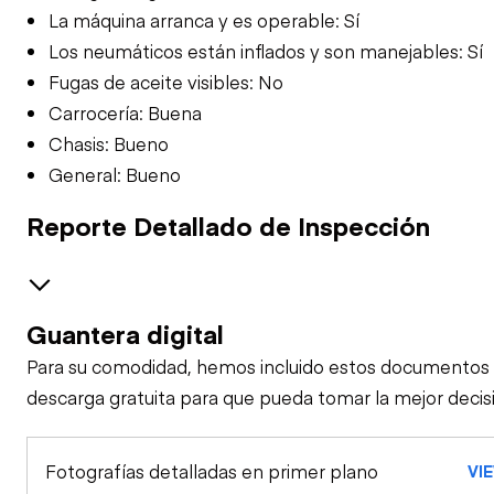
La máquina arranca y es operable: Sí
Los neumáticos están inflados y son manejables: Sí
Fugas de aceite visibles: No
Carrocería: Buena
Chasis: Bueno
General: Bueno
Reporte Detallado de Inspección
Guantera digital
GENERAL CONDITION
Para su comodidad, hemos incluido estos documentos
Machine Starts and
GENERAL APPEARANCE
descarga gratuita para que pueda tomar la mejor decis
is Operable
Battery Box
SAFETY ITEMS
Fotografías detalladas en primer plano
Visible Oil Leaks
VI