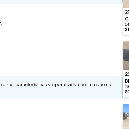
2
C
s
14
$
2
B
aciones, características y operatividad de la máquina
78
$