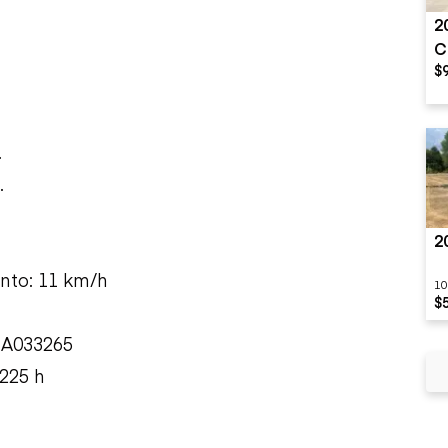
2
C
$
.
.
2
nto: 11 km/h
10
$
NA033265
225 h