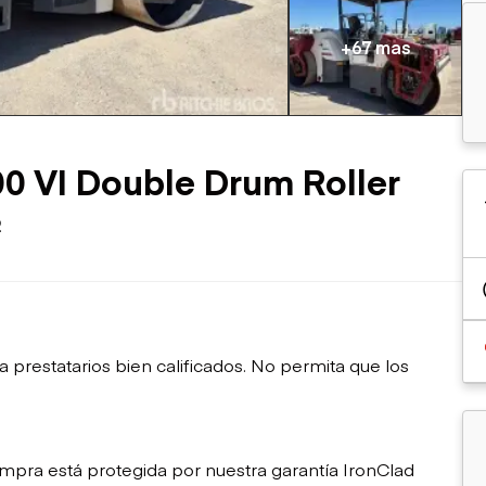
sobre orugas
Trailers
Excavadoras
Remolques volcados
+67 mas
Motoniveladoras
Remolques de
Minicargadoras
plataforma
Omitir cargadores
Remolques de troncos
Raspadores
Cargadoras de ruedas
 VI Double Drum Roller
2
restatarios bien calificados. No permita que los
mpra está protegida por nuestra garantía IronClad