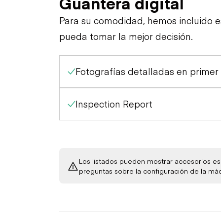
Guantera digital
Apariencia General
Alarma de Viaje
Para su comodidad, hemos incluido 
pueda tomar la mejor decisión.
Estación de Control
Luces Exteriores
Claxon
Fotografías detalladas en primer
Motor
Luces de Advertencia
Cinturones de Seguridad
Tren de Potencia
Motor de Arranque
Inspection Report
Medidores
Chasis
Transmisión
Verificación de Función
Fugas de Aceite
Limitada
Verificación de Función
Hidráulica
Verificación de Función
Los listados pueden mostrar accesorios esp
Fugas de Combustible
Limitada (rodillo)
Limitada - Compactación
preguntas sobre la configuración de la má
Verificación de Función
Fugas del Sistema de
Limitada
Refrigeración