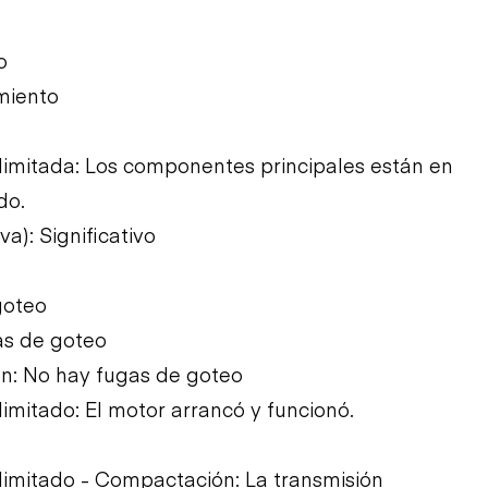
o
miento
imitada: Los componentes principales están en
do.
a): Significativo
goteo
as de goteo
ón: No hay fugas de goteo
mitado: El motor arrancó y funcionó.
imitado - Compactación: La transmisión