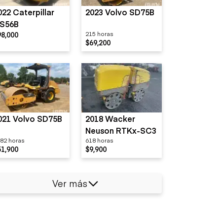
022 Caterpillar
2023 Volvo SD75B
S56B
98,000
215 horas
$69,200
021 Volvo SD75B
2018 Wacker
Neuson RTKx-SC3
82 horas
618 horas
51,900
$9,900
Ver más