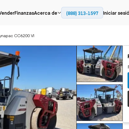
Contact
Vender
Finanzas
Acerca de
Iniciar sesi
(888) 313-1597
Prensa
Empresa
ynapac CC6200 VI
Aérea
Pavimentación
Cami
Recursos
Camiones con
Fresadoras en frío
Camio
Blog
plataforma
Compactadores
Camio
Grúas
Adoquines
plata
Carretillas elevadoras
Recuperadores de
Camio
Ascensores
carreteras
Camio
Manipuladores
transp
telescópicos
Camio
carret
Camio
Movimiento de
Generación de
Camio
tierra
energía
Camio
Retroexcavadoras
Generadores
remolq
Topadoras
Cargadoras compactas