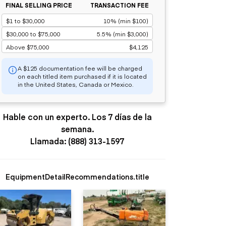
FINAL SELLING PRICE
TRANSACTION FEE
$1 to $30,000
10% (min $100)
$30,000 to $75,000
5.5% (min $3,000)
Above $75,000
$4,125
A $125 documentation fee will be charged
on each titled item purchased if it is located
in the United States, Canada or Mexico.
Hable con un experto. Los 7 días de la
semana.
Llamada: (888) 313-1597
EquipmentDetailRecommendations.title