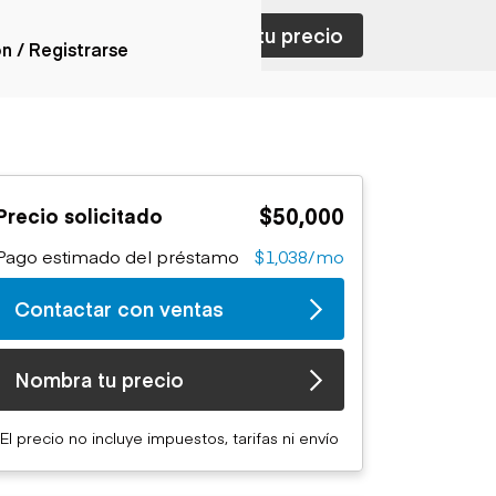
ar con ventas
Nombra tu precio
ón / Registrarse
ones
nes articulados
nes con
$50,000
Precio solicitado
forma
nes volquetes
Pago estimado del préstamo
$1,038/mo
nes de
orte
Contactar con ventas
nes fuera de
era
nes de servicio
Nombra tu precio
nes especiales
nes con
El precio no incluye impuestos, tarifas ni envío
ue cisterna