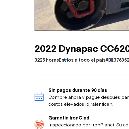
Petróleo y gas
2022 Dynapac CC6200
3225 horas
Envíos a todo el país
#B137635
Sin pagos durante 90 días
Compre ahora y pague después para p
costos elevados lo ralenticen.
Garantía IronClad
Inspeccionado por IronPlanet. Su co