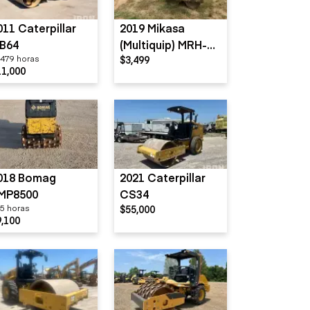
011 Caterpillar
2019 Mikasa
B64
(Multiquip) MRH-
479 horas
$3,499
800GS
11,000
018 Bomag
2021 Caterpillar
MP8500
CS34
5 horas
$55,000
9,100