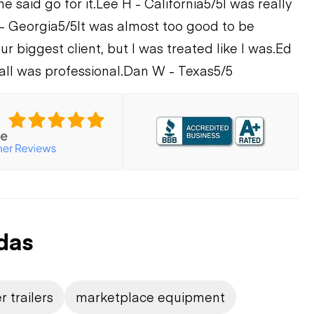
 said go for it.
Lee H - California
5/5
I was really
- Georgia
5/5
It was almost too good to be
ur biggest client, but I was treated like I was.
Ed
all was professional.
Dan W - Texas
5/5
das
r trailers
marketplace equipment