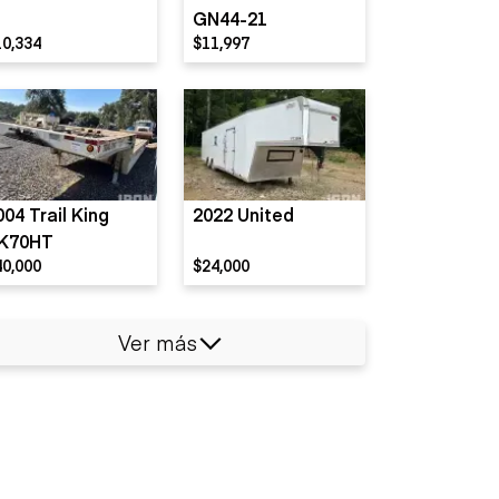
GN44-21
10,334
$11,997
004 Trail King
2022 United
K70HT
40,000
$24,000
Ver más