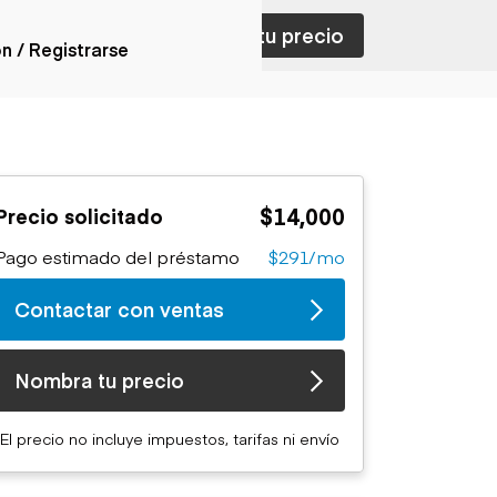
ar con ventas
Nombra tu precio
ón / Registrarse
ones
nes articulados
nes con
$14,000
Precio solicitado
forma
nes volquetes
Pago estimado del préstamo
$291/mo
nes de
orte
Contactar con ventas
nes fuera de
era
nes de servicio
Nombra tu precio
nes especiales
nes con
El precio no incluye impuestos, tarifas ni envío
ue cisterna