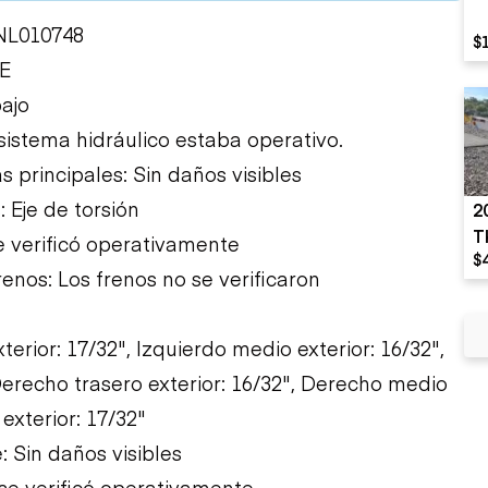
NL010748
$
CE
bajo
 sistema hidráulico estaba operativo.
s principales: Sin daños visibles
 Eje de torsión
2
T
e verificó operativamente
$
renos: Los frenos no se verificaron
erior: 17/32", Izquierdo medio exterior: 16/32",
 Derecho trasero exterior: 16/32", Derecho medio
exterior: 17/32"
 Sin daños visibles
se verificó operativamente