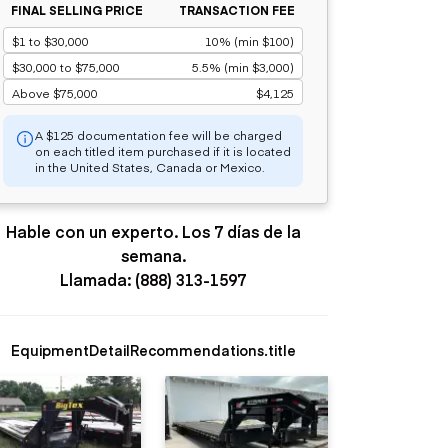
FINAL SELLING PRICE
TRANSACTION FEE
$1 to $30,000
10% (min $100)
$30,000 to $75,000
5.5% (min $3,000)
Above $75,000
$4,125
A $125 documentation fee will be charged
on each titled item purchased if it is located
in the United States, Canada or Mexico.
Hable con un experto. Los 7 días de la
semana.
Llamada: (888) 313-1597
EquipmentDetailRecommendations.title