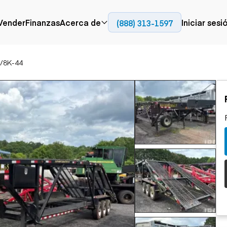
Contact
Vender
Finanzas
Acerca de
Iniciar sesi
(888) 313-1597
Prensa
Empresa
/8K-44
Aérea
Pavimentación
Cami
Recursos
Camiones con
Fresadoras en frío
Camio
Blog
plataforma
Compactadores
Camio
Grúas
Adoquines
plata
Carretillas elevadoras
Recuperadores de
Camio
Ascensores
carreteras
Camio
Manipuladores
transp
telescópicos
Camio
carret
Camio
Movimiento de
Generación de
Camio
tierra
energía
Camio
Retroexcavadoras
Generadores
remolq
Topadoras
Cargadoras compactas