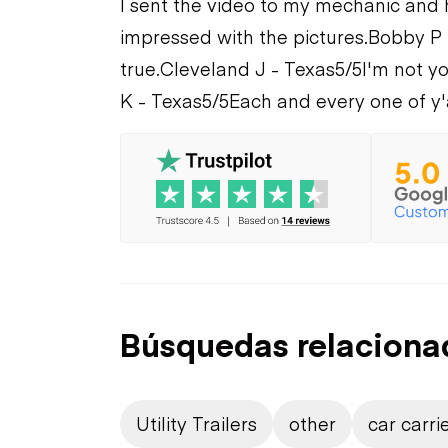
I sent the video to my mechanic and he
impressed with the pictures.
Bobby P 
true.
Cleveland J - Texas
5/5
I'm not yo
K - Texas
5/5
Each and every one of y'
Búsquedas relaciona
Utility Trailers
other
car carrie