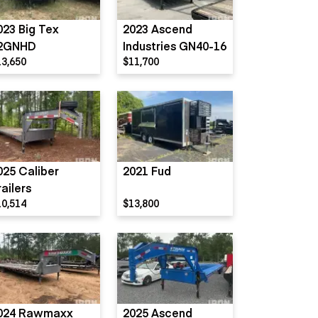
023 Big Tex
2023 Ascend
2GNHD
Industries GN40-16
13,650
$11,700
025 Caliber
2021 Fud
railers
10,514
$13,800
024 Rawmaxx
2025 Ascend