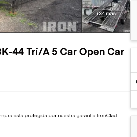
sobre orugas
Trailers
Excavadoras
Remolques volcados
+34 mas
Motoniveladoras
Remolques de
Minicargadoras
plataforma
Omitir cargadores
Remolques de troncos
Raspadores
Cargadoras de ruedas
K-44 Tri/A 5 Car Open Car
mpra está protegida por nuestra garantía IronClad