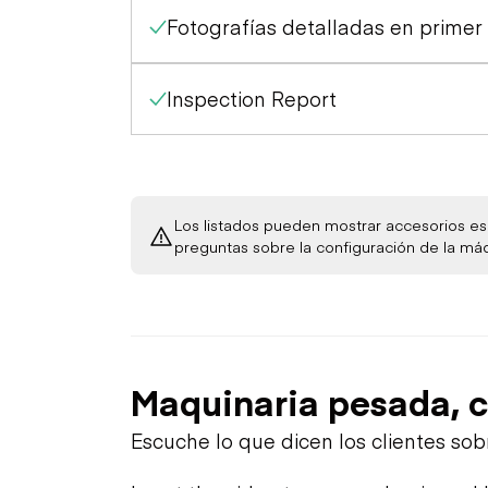
Fotografías detalladas en primer
Limited Function Check
Inspection Report
Los listados pueden mostrar accesorios esp
preguntas sobre la configuración de la má
Maquinaria pesada, c
Escuche lo que dicen los clientes so