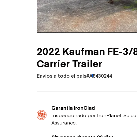
Petróleo y gas
2022 Kaufman FE-3/8
Carrier Trailer
Envíos a todo el país
#A8430244
Garantía IronClad
Inspeccionado por IronPlanet. Su co
Assurance.
Sin pagos durante 90 días