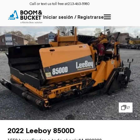
Call or text us toll free at:
213-463-5980
Iniciar sesión / Registrarse
17
2022 Leeboy 8500D