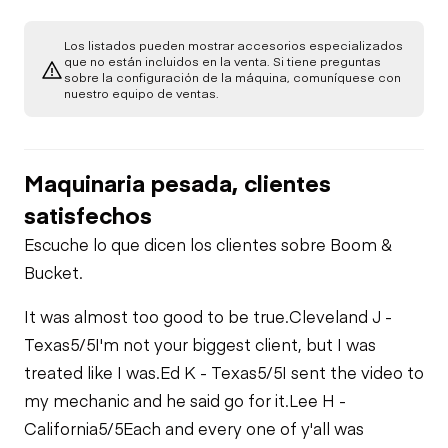
Los listados pueden mostrar accesorios especializados
que no están incluidos en la venta. Si tiene preguntas
sobre la configuración de la máquina, comuníquese con
nuestro equipo de ventas.
Maquinaria pesada, clientes
satisfechos
Escuche lo que dicen los clientes sobre Boom &
Bucket.
It was almost too good to be true.
Cleveland J -
Texas
5/5
I'm not your biggest client, but I was
treated like I was.
Ed K - Texas
5/5
I sent the video to
my mechanic and he said go for it.
Lee H -
California
5/5
Each and every one of y'all was