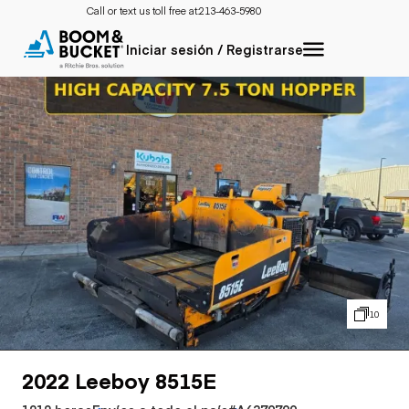
Call or text us toll free at:
213-463-5980
Iniciar sesión / Registrarse
10
2022 Leeboy 8515E