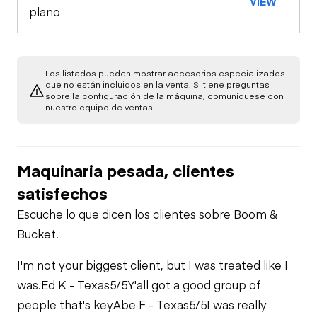
VIEW
plano
Los listados pueden mostrar accesorios especializados
que no están incluidos en la venta. Si tiene preguntas
sobre la configuración de la máquina, comuníquese con
nuestro equipo de ventas.
Maquinaria pesada, clientes
satisfechos
Escuche lo que dicen los clientes sobre Boom &
Bucket.
I'm not your biggest client, but I was treated like I
was.
Ed K - Texas
5/5
Y'all got a good group of
people that's key
Abe F - Texas
5/5
I was really