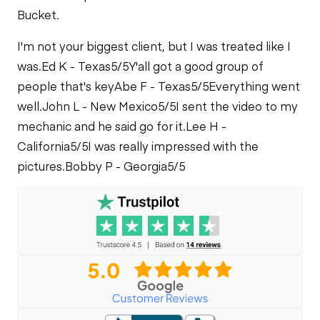
Bucket.
I'm not your biggest client, but I was treated like I
was.
Ed K - Texas
5/5
Y'all got a good group of
people that's key
Abe F - Texas
5/5
Everything went
well.
John L - New Mexico
5/5
I sent the video to my
mechanic and he said go for it.
Lee H -
California
5/5
I was really impressed with the
pictures.
Bobby P - Georgia
5/5