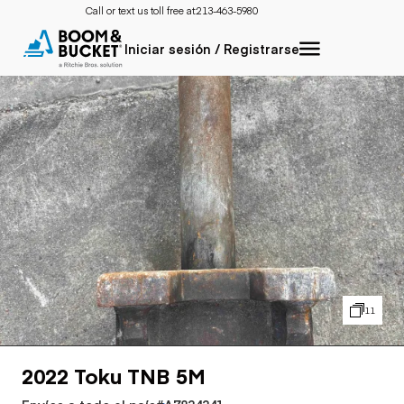
Call or text us toll free at:
213-463-5980
Iniciar sesión / Registrarse
11
2022 Toku TNB 5M