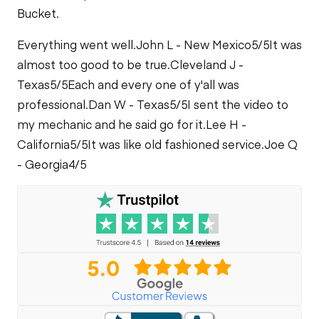
Bucket.
Everything went well.
John L - New Mexico
5/5
It was
almost too good to be true.
Cleveland J -
Texas
5/5
Each and every one of y'all was
professional.
Dan W - Texas
5/5
I sent the video to
my mechanic and he said go for it.
Lee H -
California
5/5
It was like old fashioned service.
Joe Q
- Georgia
4/5