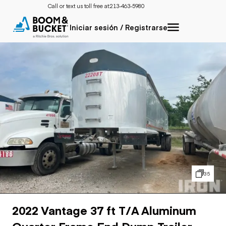
Call or text us toll free at:
213-463-5980
Iniciar sesión / Registrarse
35
2022 Vantage 37 ft T/A Aluminum
Quarter Frame End Dump Trailer