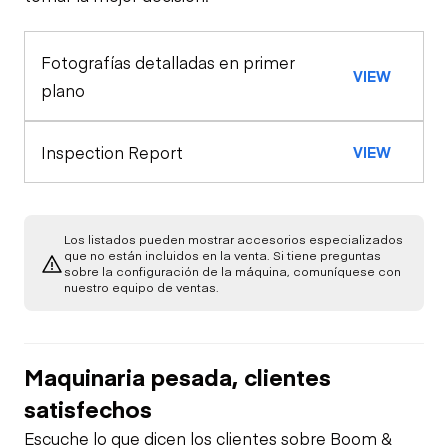
Tires
General Appearance
Fotografías detalladas en primer
Hydraulics
VIEW
plano
Limited Function
Check
Inspection Report
VIEW
Los listados pueden mostrar accesorios especializados
que no están incluidos en la venta. Si tiene preguntas
sobre la configuración de la máquina, comuníquese con
nuestro equipo de ventas.
Maquinaria pesada, clientes
satisfechos
Escuche lo que dicen los clientes sobre Boom &