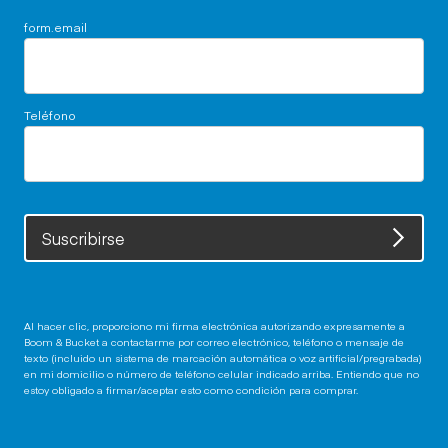
form.email
Teléfono
Suscribirse
Al hacer clic, proporciono mi firma electrónica autorizando expresamente a
Boom & Bucket a contactarme por correo electrónico, teléfono o mensaje de
texto (incluido un sistema de marcación automática o voz artificial/pregrabada)
en mi domicilio o número de teléfono celular indicado arriba. Entiendo que no
estoy obligado a firmar/aceptar esto como condición para comprar.