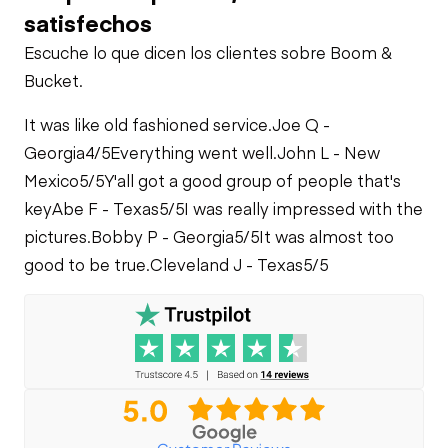
satisfechos
Escuche lo que dicen los clientes sobre Boom &
Bucket.
It was like old fashioned service.
Joe Q -
Georgia
4/5
Everything went well.
John L - New
Mexico
5/5
Y'all got a good group of people that's
key
Abe F - Texas
5/5
I was really impressed with the
pictures.
Bobby P - Georgia
5/5
It was almost too
good to be true.
Cleveland J - Texas
5/5