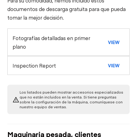
Para su comodidad, hemos incluido estos
Trailer Chassis
documentos de descarga gratuita para que pueda
tomar la mejor decisión.
Tires
General Appearance
Fotografías detalladas en primer
Hydraulics
VIEW
plano
Valves
Inspection Report
VIEW
Cylinder(s)
Los listados pueden mostrar accesorios especializados
Limited Function
que no están incluidos en la venta. Si tiene preguntas
Check
sobre la configuración de la máquina, comuníquese con
nuestro equipo de ventas.
Maquinaria pesada, clientes