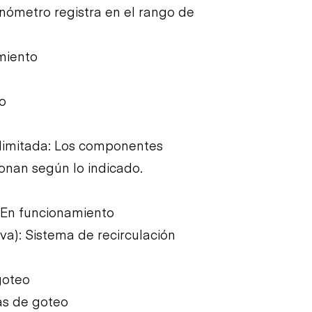
anómetro registra en el rango de
miento
o
limitada: Los componentes
ionan según lo indicado.
 En funcionamiento
va): Sistema de recirculación
goteo
as de goteo