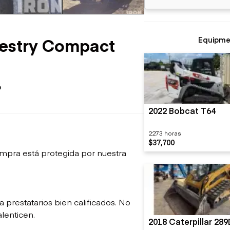
sobre orugas
Trailers
Excavadoras
Remolques volcados
Motoniveladoras
Remolques de
Minicargadoras
estry Compact
Equipme
plataforma
Omitir cargadores
Remolques de troncos
Raspadores
Cargadoras de ruedas
6
2022 Bobcat T64
2273 horas
$37,700
mpra está protegida por nuestra
restatarios bien calificados. No
lenticen.
2018 Caterpillar 28