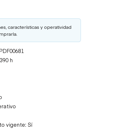
es, características y operatividad
mprarla.
TPDF00681
390 h
o
rativo
o vigente: Sí