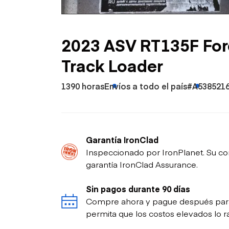
Petróleo y gas
2023 ASV RT135F For
Track Loader
1390 horas
Envíos a todo el país
#A538521
Garantía IronClad
Inspeccionado por IronPlanet. Su co
garantía IronClad Assurance.
Sin pagos durante 90 días
Compre ahora y pague después para p
permita que los costos elevados lo ra