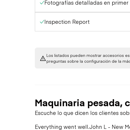
Fotografías detalladas en primer
Control Station
Engine
Gauges
Inspection Report
Starter
Warning Lights
Los listados pueden mostrar accesorios esp
Oil Leaks
Limited Function Check
preguntas sobre la configuración de la má
Fuel Leaks
Cooling System Leaks
Maquinaria pesada, c
Escuche lo que dicen los clientes so
Everything went well.
John L - New M