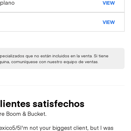
 plano
VIEW
VIEW
ecializados que no están incluidos en la venta. Si tiene
quina, comuníquese con nuestro equipo de ventas.
lientes satisfechos
bre Boom & Bucket.
exico
5/5
I'm not your biggest client, but I was