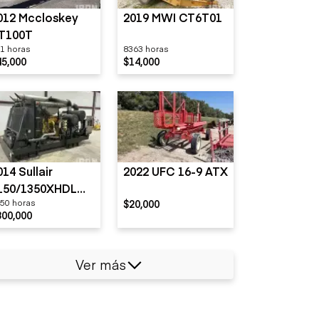
012 Mccloskey
2019 MWI CT6T01
T100T
1 horas
8363 horas
45,000
$14,000
014 Sullair
2022 UFC 16-9 ATX
150/1350XHDL
50 horas
$20,000
FT-CA3
300,000
Ver más