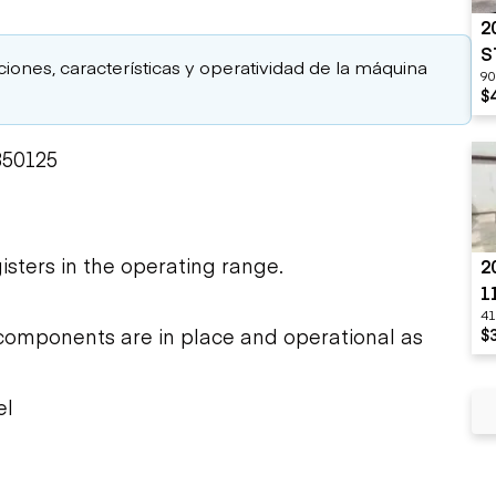
2
S
aciones, características y operatividad de la máquina
90
$
850125
isters in the operating range.
2
1
41
O
components are in place and operational as
$
el