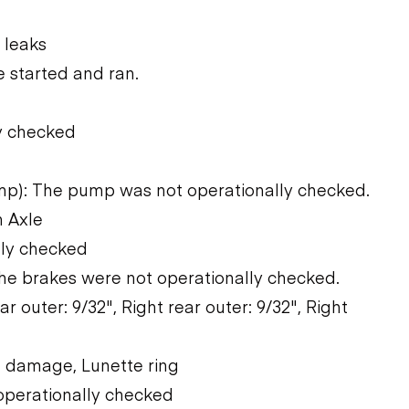
 leaks
 started and ran.
ly checked
mp): The pump was not operationally checked.
n Axle
lly checked
The brakes were not operationally checked.
ear outer: 9/32", Right rear outer: 9/32", Right
e damage, Lunette ring
operationally checked