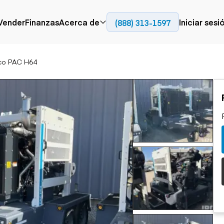
Contact
Vender
Finanzas
Acerca de
Iniciar sesi
(888) 313-1597
Prensa
Empresa
co PAC H64
Aérea
Pavimentación
Cami
Recursos
Camiones con
Fresadoras en frío
Camio
Blog
plataforma
Compactadores
Camio
Grúas
Adoquines
plata
Carretillas elevadoras
Recuperadores de
Camio
Ascensores
carreteras
Camio
Manipuladores
transp
telescópicos
Camio
carret
Camio
Movimiento de
Generación de
Camio
tierra
energía
Camio
Retroexcavadoras
Generadores
remolq
Topadoras
Cargadoras compactas