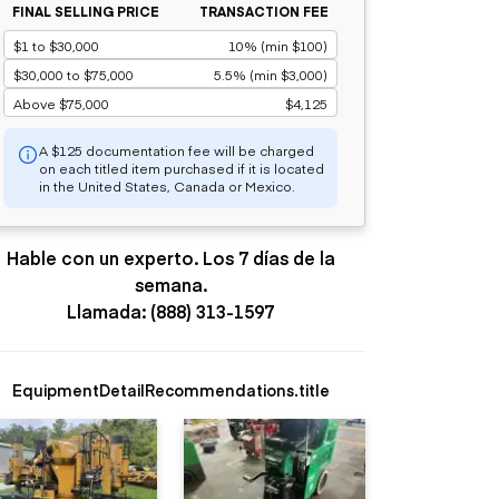
FINAL SELLING PRICE
TRANSACTION FEE
$1 to $30,000
10% (min $100)
$30,000 to $75,000
5.5% (min $3,000)
Above $75,000
$4,125
A $125 documentation fee will be charged
on each titled item purchased if it is located
in the United States, Canada or Mexico.
Hable con un experto. Los 7 días de la
semana.
Llamada: (888) 313-1597
EquipmentDetailRecommendations.title