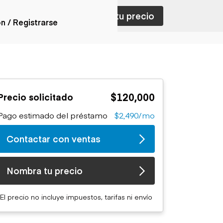
ar con ventas
Nombra tu precio
ón / Registrarse
ones
nes articulados
nes con
$120,000
Precio solicitado
forma
nes volquetes
Pago estimado del préstamo
$2,490/mo
nes de
orte
Contactar con ventas
nes fuera de
era
nes de servicio
Nombra tu precio
nes especiales
nes con
El precio no incluye impuestos, tarifas ni envío
ue cisterna