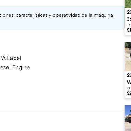
2
aciones, características y operatividad de la máquina
3
12
$
EPA Label
iesel Engine
2
W
78
$