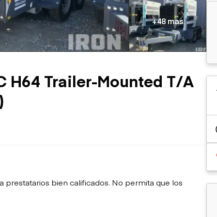
sobre orugas
Trailers
Excavadoras
Remolques volcados
+48 mas
Motoniveladoras
Remolques de
Minicargadoras
plataforma
Omitir cargadores
Remolques de troncos
Raspadores
Cargadoras de ruedas
C H64 Trailer-Mounted T/A
)
restatarios bien calificados. No permita que los