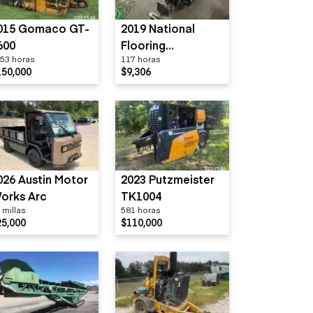
015 Gomaco GT-
2019 National
600
Flooring
53 horas
117 horas
Equipment 5700
150,000
$9,306
026 Austin Motor
2023 Putzmeister
orks Arc
TK1004
 millas
581 horas
25,000
$110,000