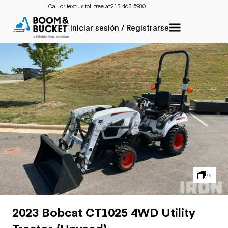
Call or text us toll free at:
213-463-5980
Iniciar sesión / Registrarse
76
2023 Bobcat CT1025 4WD Utility
Tractor (Unused)