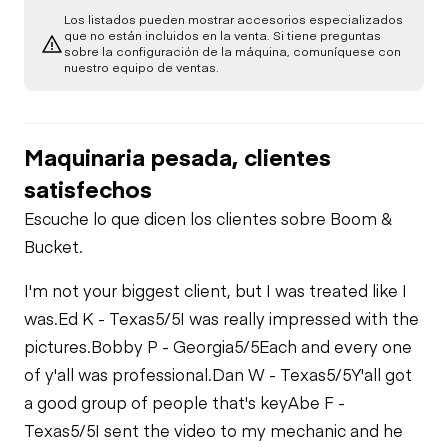
Chasis
Fugas de Aceite
Los listados pueden mostrar accesorios especializados
Verificación de
que no están incluidos en la venta. Si tiene preguntas
sobre la configuración de la máquina, comuníquese con
Verificación de
Función Limitada
Hidráulica
PTO
nuestro equipo de ventas.
Función Limitada
Fugas de
Combustible
Verificación de
Función Limitada
Verificación de
Función Limitada
Maquinaria pesada, clientes
Fugas del Sistema
de Refrigeración
satisfechos
Escuche lo que dicen los clientes sobre Boom &
Bucket.
I'm not your biggest client, but I was treated like I
was.
Ed K - Texas
5/5
I was really impressed with the
pictures.
Bobby P - Georgia
5/5
Each and every one
of y'all was professional.
Dan W - Texas
5/5
Y'all got
a good group of people that's key
Abe F -
Texas
5/5
I sent the video to my mechanic and he