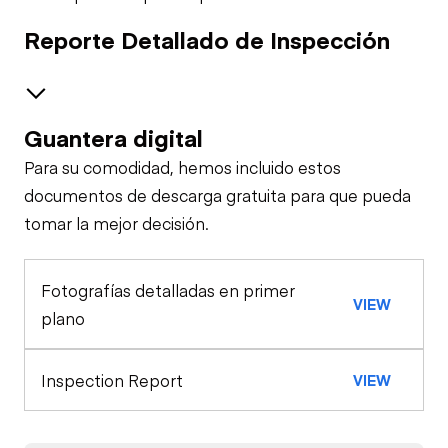
Reporte Detallado de Inspección
Guantera digital
Seguridad
Para su comodidad, hemos incluido estos
Claxon
Especialidad
documentos de descarga gratuita para que pueda
tomar la mejor decisión.
Acoplador Rápido
Apariencia General
Cinturones de
Seguridad
Fotografías detalladas en primer
Luces Exteriores
Estación de Control
VIEW
plano
Bloqueo de
Luces de
Seguridad/Parada
Motor
Advertencia
Inspection Report
VIEW
Arrancador
Tren de Potencia
Medidores
Transmisión