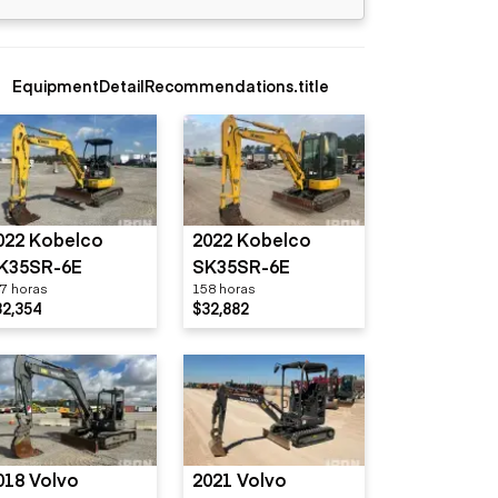
EquipmentDetailRecommendations.title
022 Kobelco
2022 Kobelco
K35SR-6E
SK35SR-6E
7 horas
158 horas
32,354
$32,882
018 Volvo
2021 Volvo