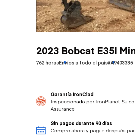
Petróleo y gas
2023 Bobcat E35I Min
762 horas
Envíos a todo el país
#A9403335
Garantía IronClad
Inspeccionado por IronPlanet. Su co
Assurance.
Sin pagos durante 90 días
Compre ahora y pague después para p