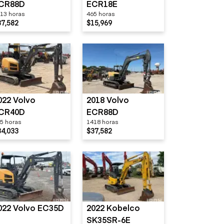
CR88D
ECR18E
13 horas
465 horas
37,582
$15,969
022 Volvo
2018 Volvo
CR40D
ECR88D
5 horas
1418 horas
34,033
$37,582
022 Volvo EC35D
2022 Kobelco
SK35SR-6E