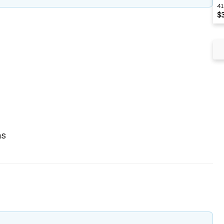
41
$
as