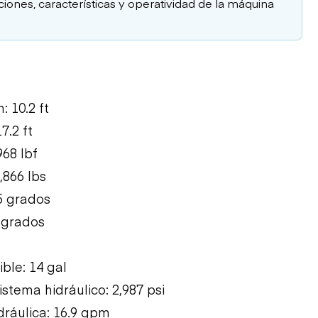
aciones, características y operatividad de la máquina
 10.2 ft
7.2 ft
968 lbf
,866 lbs
75 grados
5 grados
ble: 14 gal
istema hidráulico: 2,987 psi
dráulica: 16.9 gpm