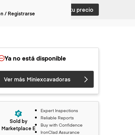
ar con ventas
Nombra tu precio
ón / Registrarse
ones
nes articulados
nes con
Ya no está disponible
forma
nes volquetes
nes de
Ver más Miniexcavadoras
orte
nes fuera de
era
nes de servicio
nes especiales
Expert Inspections
nes con
Reliable Reports
ue cisterna
Sold by
Buy with Confidence
Marketplace E
IronClad Assurance