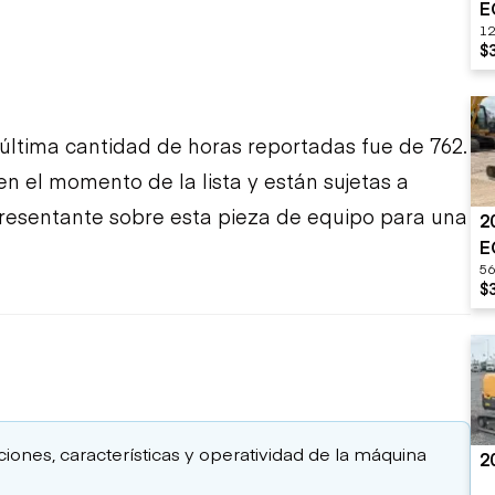
E
12
$
última cantidad de horas reportadas fue de 762.
en el momento de la lista y están sujetas a
presentante sobre esta pieza de equipo para una
2
E
56
$
aciones, características y operatividad de la máquina
2