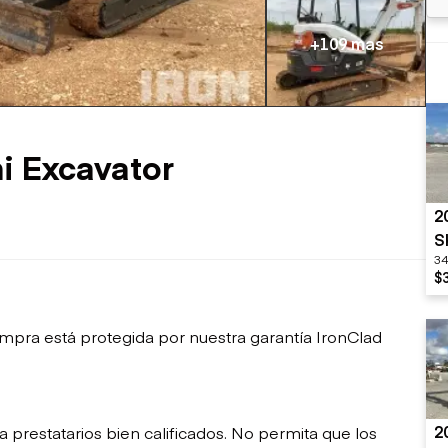
sobre orugas
Trailers
Excavadoras
Remolques volcados
+109 mas
Motoniveladoras
Remolques de
Minicargadoras
plataforma
Omitir cargadores
Remolques de troncos
Raspadores
Cargadoras de ruedas
i Excavator
2
S
34
$
mpra está protegida por nuestra garantía IronClad
2
restatarios bien calificados. No permita que los