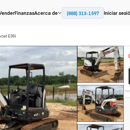
Contact
Vender
Finanzas
Acerca de
Iniciar sesi
(888) 313-1597
Prensa
Empresa
cat E35I
Aérea
Pavimentación
Cami
Recursos
Camiones con
Fresadoras en frío
Camio
Blog
plataforma
Compactadores
Camio
Grúas
Adoquines
plata
Carretillas elevadoras
Recuperadores de
Camio
Ascensores
carreteras
Camio
Manipuladores
transp
telescópicos
Camio
carret
Camio
Movimiento de
Generación de
Camio
tierra
energía
Camio
Retroexcavadoras
Generadores
remolq
Topadoras
Cargadoras compactas