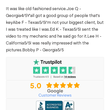
It was like old fashioned service.
Joe Q -
Georgia
4/5
Y'all got a good group of people that's
key
Abe F - Texas
5/5
I'm not your biggest client, but
I was treated like I was.
Ed K - Texas
5/5
I sent the
video to my mechanic and he said go for it.
Lee H -
California
5/5
I was really impressed with the
pictures.
Bobby P - Georgia
5/5