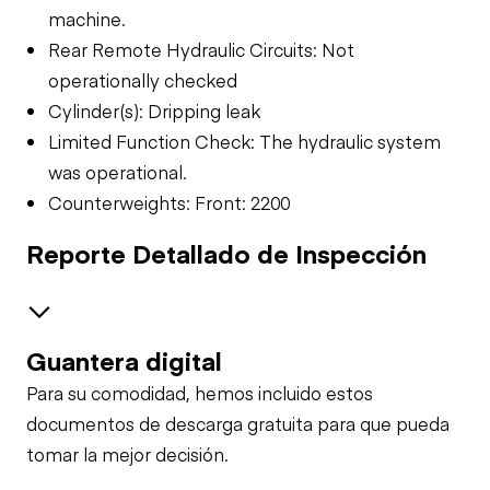
machine.
Rear Remote Hydraulic Circuits: Not
operationally checked
Cylinder(s): Dripping leak
Limited Function Check: The hydraulic system
was operational.
Counterweights: Front: 2200
Reporte Detallado de Inspección
Guantera digital
Safety
Para su comodidad, hemos incluido estos
Travel Alarm
Specialty
documentos de descarga gratuita para que pueda
tomar la mejor decisión.
General Appearance
Horn