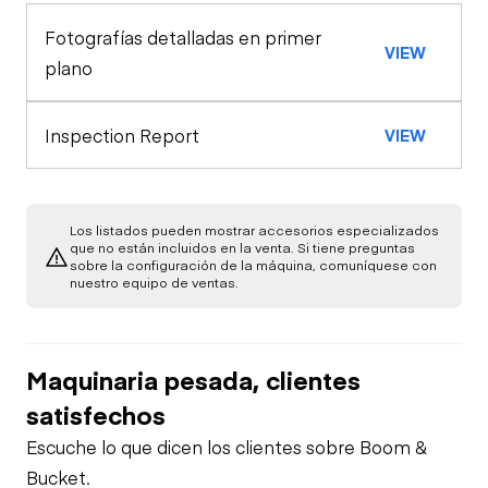
Fotografías detalladas en primer
Exterior Lights
Control Station
VIEW
Seat Belts
plano
Warning Lights
Engine
Safety Lock
Inspection Report
VIEW
Out/Stop
A/C Compressor
Drivetrain
Gauges
Transmission
Chassis
Starter
Los listados pueden mostrar accesorios especializados
Heater
que no están incluidos en la venta. Si tiene preguntas
sobre la configuración de la máquina, comuníquese con
Limited Function
Hydraulics
Limited Function
nuestro equipo de ventas.
Check
Oil Leaks
Check
Limited Function
Check
Cylinder(s)
Fuel Leaks
Maquinaria pesada, clientes
Limited Function
satisfechos
Check
Cooling System
Escuche lo que dicen los clientes sobre Boom &
Leaks
Bucket.