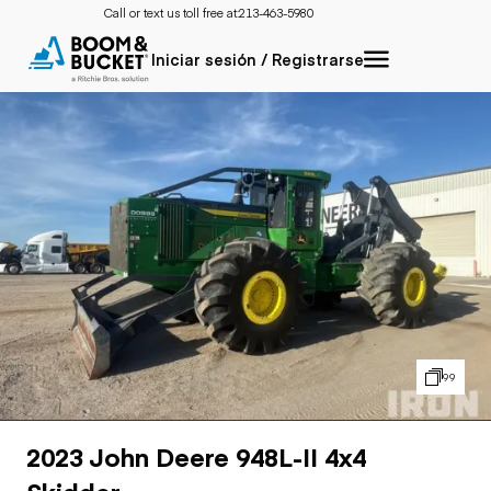
Call or text us toll free at:
213-463-5980
Iniciar sesión / Registrarse
99
2023 John Deere 948L-II 4x4
Skidder