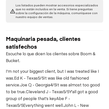
Transmisión
Chasis
Arrancador
Los listados pueden mostrar accesorios especializados
que no están incluidos en la venta. Si tiene preguntas
Aire Acondicionado
sobre la configuración de la máquina, comuníquese con
Chequeo de
Chasis
Chequeo de
nuestro equipo de ventas.
Función Limitada
Fugas de Aceite
Función Limitada
Chequeo de
Hidráulica
Función Limitada
Fugas de
Maquinaria pesada, clientes
Combustible
Chequeo de
Función Limitada
satisfechos
Fugas del Sistema
Escuche lo que dicen los clientes sobre Boom &
de Refrigeración
Bucket.
I'm not your biggest client, but I was treated like I
was.
Ed K - Texas
5/5
It was like old fashioned
service.
Joe Q - Georgia
4/5
It was almost too good
to be true.
Cleveland J - Texas
5/5
Y'all got a good
group of people that's key
Abe F -
Texas
5/5
Everything went well.
John L - New