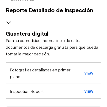
Reporte Detallado de Inspección
Guantera digital
Seguridad
Para su comodidad, hemos incluido estos
Alarma de Viaje
Especialidad
documentos de descarga gratuita para que pueda
tomar la mejor decisión.
Gato
Apariencia General
Claxon
Fotografías detalladas en primer
Luces Exteriores
Estación de Control
VIEW
Cinturones de
plano
Seguridad
Luces de
Motor
Advertencia
Inspection Report
VIEW
Compresor de A/C
Tren de Potencia
Medidores