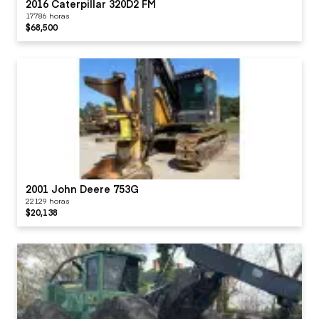
2016 Caterpillar 320D2 FM
17786 horas
$68,500
2001 John Deere 753G
22129 horas
$20,138