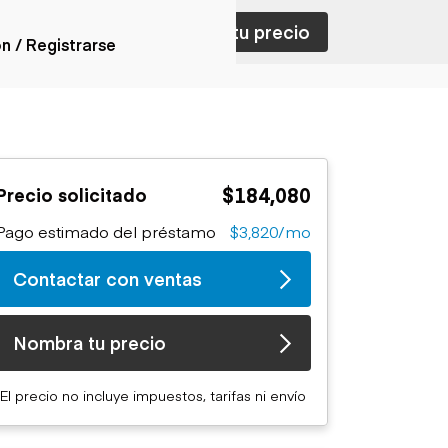
ar con ventas
Nombra tu precio
ón / Registrarse
ones
nes articulados
nes con
$184,080
Precio solicitado
forma
nes volquetes
Pago estimado del préstamo
$3,820/mo
nes de
orte
Contactar con ventas
nes fuera de
era
nes de servicio
Nombra tu precio
nes especiales
nes con
El precio no incluye impuestos, tarifas ni envío
ue cisterna