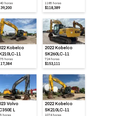
40 horas
1185 horas
139,200
$118,389
022 Kobelco
2022 Kobelco
K210LC-11
SK260LC-11
75 horas
724 horas
117,384
$153,111
023 Volvo
2022 Kobelco
C350E L
SK210LC-11
5 horas
1074 horas