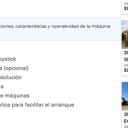
16
$
aciones, características y operatividad de la máquina
2
oystick
S
13
a (opcional)
$
esolución
ra
 de máquinas
ca para facilitar el arranque
2
E
33