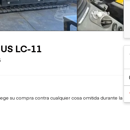
sobre orugas
Trailers
Excavadoras
Remolques volcados
+81 mas
Motoniveladoras
Remolques de
Minicargadoras
plataforma
Omitir cargadores
Remolques de troncos
Raspadores
Cargadoras de ruedas
US LC-11
5
ege su compra contra cualquier cosa omitida durante la