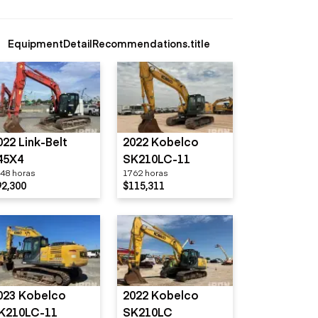
EquipmentDetailRecommendations.title
022 Link-Belt
2022 Kobelco
45X4
SK210LC-11
48 horas
1762 horas
92,300
$115,311
023 Kobelco
2022 Kobelco
K210LC-11
SK210LC