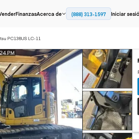
Contact
Vender
Finanzas
Acerca de
Iniciar sesi
(888) 313-1597
Prensa
Empresa
tsu PC138US LC-11
Aérea
Pavimentación
Cami
Recursos
Camiones con
Fresadoras en frío
Camio
Blog
plataforma
Compactadores
Camio
Grúas
Adoquines
plata
Carretillas elevadoras
Recuperadores de
Camio
Ascensores
carreteras
Camio
Manipuladores
transp
telescópicos
Camio
carret
Camio
Movimiento de
Generación de
Camio
tierra
energía
Camio
Retroexcavadoras
Generadores
remolq
Topadoras
Cargadoras compactas