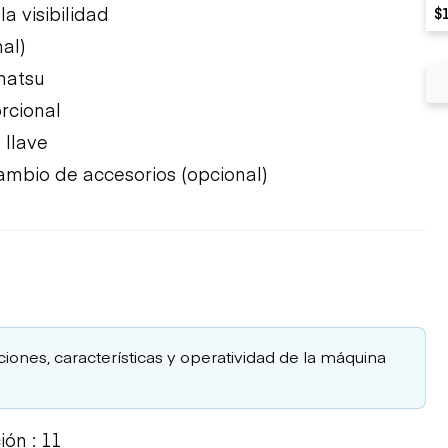
a visibilidad
$
al)
matsu
orcional
 llave
cambio de accesorios (opcional)
aciones, características y operatividad de la máquina
ón : 11