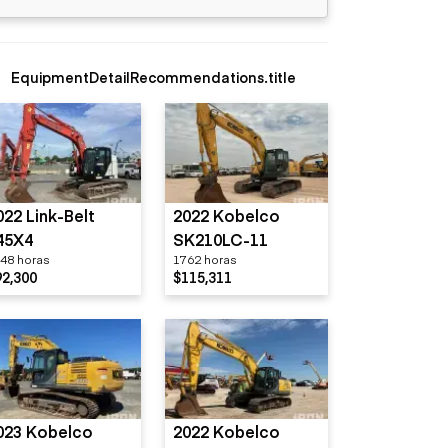
EquipmentDetailRecommendations.title
022 Link-Belt
2022 Kobelco
45X4
SK210LC-11
48 horas
1762 horas
92,300
$115,311
023 Kobelco
2022 Kobelco