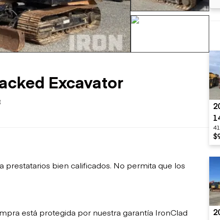
sobre orugas
Trailers
Excavadoras
Remolques volcados
Motoniveladoras
Remolques de
Minicargadoras
+80 mas
plataforma
Omitir cargadores
Remolques de troncos
Raspadores
Cargadoras de ruedas
acked Excavator
3
2
1
41
$
restatarios bien calificados. No permita que los
2
mpra está protegida por nuestra garantía IronClad