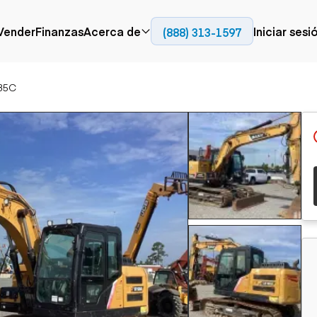
Contact
Vender
Finanzas
Acerca de
Iniciar sesi
(888) 313-1597
Prensa
Empresa
35C
Aérea
Pavimentación
Cami
Recursos
Camiones con
Fresadoras en frío
Camio
Blog
plataforma
Compactadores
Camio
Grúas
Adoquines
plata
Carretillas elevadoras
Recuperadores de
Camio
Ascensores
carreteras
Camio
Manipuladores
transp
telescópicos
Camio
carret
Camio
Movimiento de
Generación de
Camio
tierra
energía
Camio
Retroexcavadoras
Generadores
remolq
Topadoras
Cargadoras compactas