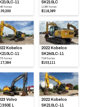
K210LC-11
SK210LC
40 horas
1185 horas
139,200
$118,389
022 Kobelco
2022 Kobelco
K210LC-11
SK260LC-11
75 horas
724 horas
117,384
$153,111
023 Volvo
2022 Kobelco
C350E L
SK210LC-11