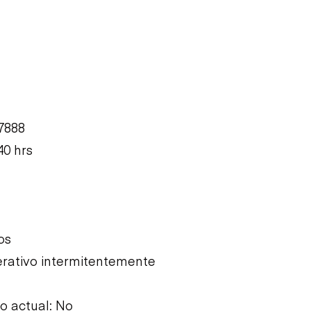
7888
40 hrs
os
rativo intermitentemente
 actual: No