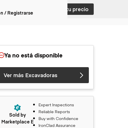
ar con ventas
Nombra tu precio
ón / Registrarse
ones
nes articulados
nes con
Ya no está disponible
forma
nes volquetes
nes de
Ver más Excavadoras
orte
nes fuera de
era
nes de servicio
nes especiales
Expert Inspections
nes con
Reliable Reports
ue cisterna
Sold by
Buy with Confidence
Marketplace E
IronClad Assurance