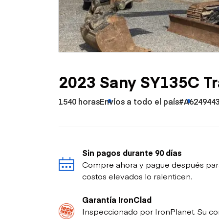
Petróleo y gas
2023 Sany SY135C Tr
1540 horas
Envíos a todo el país
#A624944
Sin pagos durante 90 días
Compre ahora y pague después para p
costos elevados lo ralenticen.
Garantía IronClad
Inspeccionado por IronPlanet. Su co