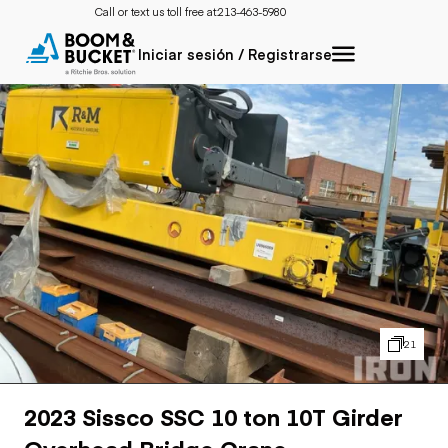
Call or text us toll free at:
213-463-5980
Iniciar sesión / Registrarse
21
2023 Sissco SSC 10 ton 10T Girder
Overhead Bridge Crane