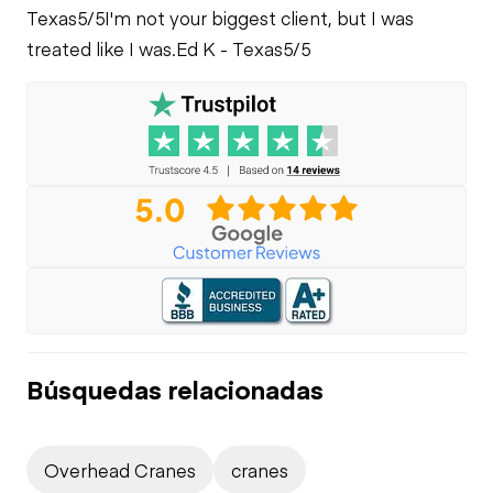
Texas
5/5
I'm not your biggest client, but I was
treated like I was.
Ed K - Texas
5/5
Búsquedas relacionadas
Overhead Cranes
cranes