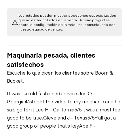
Los listados pueden mostrar accesorios especializados
que no están incluidos en la venta. Si tiene preguntas
sobre la configuración de la máquina, comuníquese con
nuestro equipo de ventas.
Maquinaria pesada, clientes
satisfechos
Escuche lo que dicen los clientes sobre Boom &
Bucket.
It was like old fashioned service.
Joe Q -
Georgia
4/5
I sent the video to my mechanic and he
said go for it.
Lee H - California
5/5
It was almost too
good to be true.
Cleveland J - Texas
5/5
Y'all got a
good group of people that's key
Abe F -