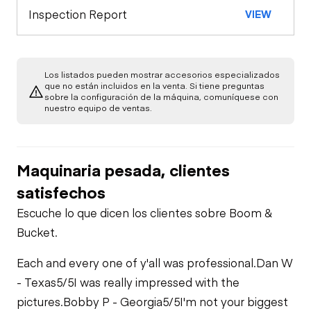
Inspection Report
VIEW
Remote Control
Hydraulics
Oil Leaks
Limited Function
Check
Los listados pueden mostrar accesorios especializados
Fuel Leaks
que no están incluidos en la venta. Si tiene preguntas
sobre la configuración de la máquina, comuníquese con
nuestro equipo de ventas.
Maquinaria pesada, clientes
satisfechos
Escuche lo que dicen los clientes sobre Boom &
Bucket.
Each and every one of y'all was professional.
Dan W
- Texas
5/5
I was really impressed with the
pictures.
Bobby P - Georgia
5/5
I'm not your biggest