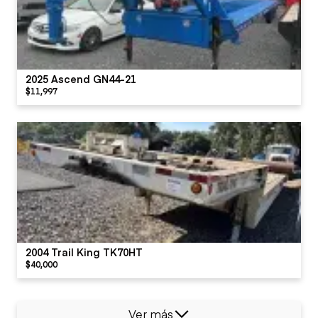
2025 Ascend GN44-21
$11,997
2004 Trail King TK70HT
$40,000
Ver más