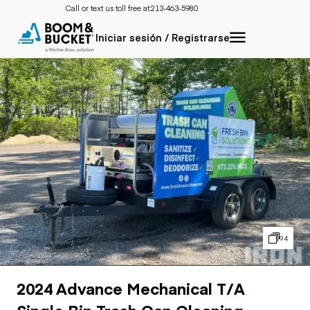
Call or text us toll free at:
213-463-5980
Iniciar sesión / Registrarse
94
2024 Advance Mechanical T/A
Single Bin Trash Can Cleaning