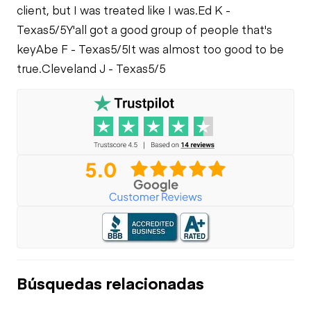
client, but I was treated like I was.
Ed K -
Texas
5/5
Y'all got a good group of people that's
key
Abe F - Texas
5/5
It was almost too good to be
true.
Cleveland J - Texas
5/5
Búsquedas relacionadas