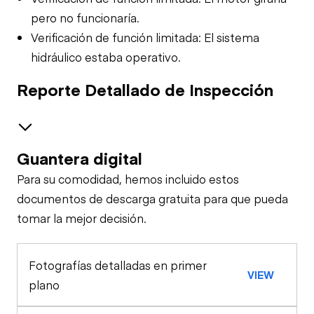
pero no funcionaría.
Verificación de función limitada: El sistema
hidráulico estaba operativo.
Reporte Detallado de Inspección
Guantera digital
Trailer Chassis
Para su comodidad, hemos incluido estos
Tires
General Appearance
documentos de descarga gratuita para que pueda
tomar la mejor decisión.
Control Station
Landing Gear /
Tongue Jack
Limited Function
Fotografías detalladas en primer
Engine
VIEW
Check
plano
Starter
Chassis