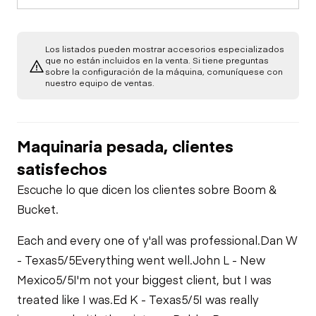
Los listados pueden mostrar accesorios especializados
que no están incluidos en la venta. Si tiene preguntas
sobre la configuración de la máquina, comuníquese con
nuestro equipo de ventas.
Maquinaria pesada, clientes
satisfechos
Escuche lo que dicen los clientes sobre Boom &
Bucket.
Each and every one of y'all was professional.
Dan W
- Texas
5/5
Everything went well.
John L - New
Mexico
5/5
I'm not your biggest client, but I was
treated like I was.
Ed K - Texas
5/5
I was really