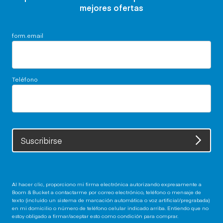
mejores ofertas
form.email
Teléfono
Suscribirse
Al hacer clic, proporciono mi firma electrónica autorizando expresamente a
Boom & Bucket a contactarme por correo electrónico, teléfono o mensaje de
texto (incluido un sistema de marcación automática o voz artificial/pregrabada)
en mi domicilio o número de teléfono celular indicado arriba. Entiendo que no
estoy obligado a firmar/aceptar esto como condición para comprar.