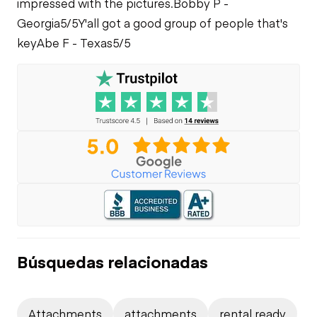
impressed with the pictures.
Bobby P -
Georgia
5/5
Y'all got a good group of people that's
key
Abe F - Texas
5/5
Búsquedas relacionadas
Attachments
attachments
rental ready