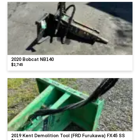
2020 Bobcat NB140
$2,745
2019 Kent Demolition Tool (FRD Furukawa) FX45 SS