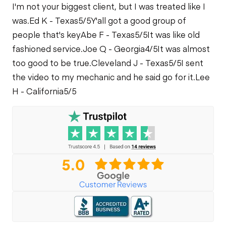
I'm not your biggest client, but I was treated like I
was.
Ed K - Texas
5/5
Y'all got a good group of
people that's key
Abe F - Texas
5/5
It was like old
fashioned service.
Joe Q - Georgia
4/5
It was almost
too good to be true.
Cleveland J - Texas
5/5
I sent
the video to my mechanic and he said go for it.
Lee
H - California
5/5