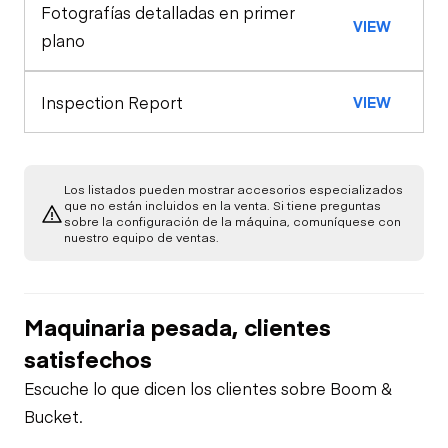
Fotografías detalladas en primer
Estación de Control
VIEW
plano
Medidores
Motor
Inspection Report
VIEW
Arrancador
Luces de
Advertencia
Fugas de Aceite
Los listados pueden mostrar accesorios especializados
Verificación de
que no están incluidos en la venta. Si tiene preguntas
sobre la configuración de la máquina, comuníquese con
Función Limitada
nuestro equipo de ventas.
Fugas de
Combustible
Maquinaria pesada, clientes
Fugas del Sistema
de Refrigeración
satisfechos
Escuche lo que dicen los clientes sobre Boom &
Bucket.