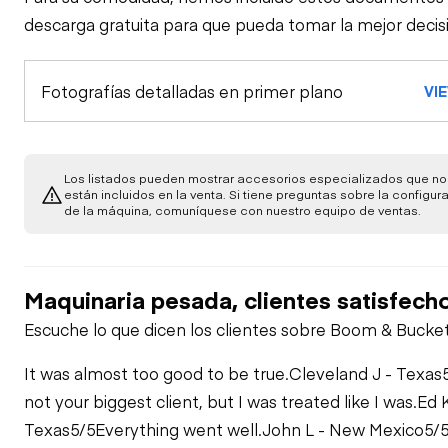
Machine Starts and
GENERAL APPEARANCE
descarga gratuita para que pueda tomar la mejor decis
is Operable
Bumper
SAFETY ITEMS
Fotografías detalladas en primer plano
Visible Oil Leaks
VI
Camera(s)
OPERATOR STATION
Car Body
Body
Air Conditioner
ENGINE
Los listados pueden mostrar accesorios especializados que no
Horn
Catwalk
están incluidos en la venta. Si tiene preguntas sobre la configur
de la máquina, comuníquese con nuestro equipo de ventas.
Frame
Fuel Leaks
COOLING SYSTEM
Armrests
Seat Belt / Date
Counterweight
Coolant Leaks
ELECTRICAL, STARTING AND CHARGING SYSTEM
General
Oil Leaks
Maquinaria pesada, clientes satisfech
Cab Filter / Heat
Secondary Exit
Vent Louvres
Crankcase Guard /
Escuche lo que dicen los clientes sobre Boom & Bucket
Alternator
HYDRAULICS
Battery Box
Anti-Freeze Level /
Belts / Pulleys -
Color / Condition
ENGINE
It was almost too good to be true.
Cleveland J - Texas
Travel Alarm
Dash Console
Boom Cylinder
BOOM
Batteries / Cables /
Decals
not your biggest client, but I was treated like I was.
Ed 
Master Disconnect
Belts / Pulleys -
Texas
Engine Oil Level /
5/5
Everything went well.
John L - New Mexico
5/
COOLING SYSTEM
Boom Condition
STICK
Door Latches /
Bucket Cylinder
Condition