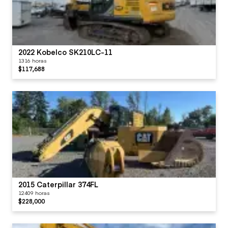
Seat Cushions /
Suspension / Type
Switches
2022 Kobelco SK210LC-11
1316 horas
$117,688
Travel Controls
(Type)
Visor / Sunshade
Windows
Windshield Wipers
2015 Caterpillar 374FL
12409 horas
$228,000