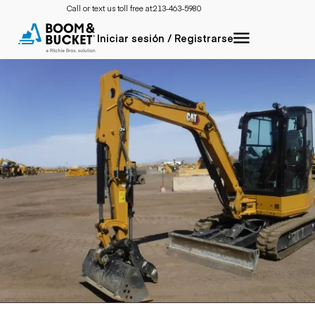
Call or text us toll free at:
213-463-5980
Iniciar sesión / Registrarse