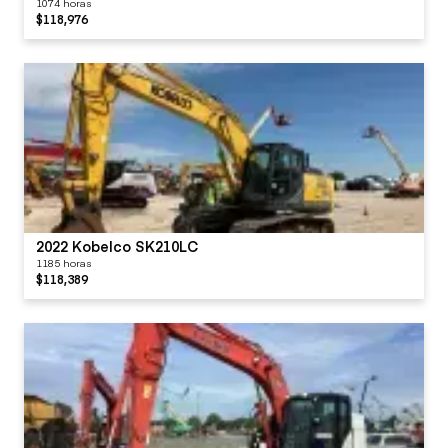
1074 horas
$118,976
2022 Kobelco SK210LC
1185 horas
$118,389