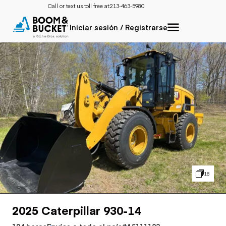
Call or text us toll free at:
213-463-5980
Iniciar sesión / Registrarse
18
2025 Caterpillar 930-14