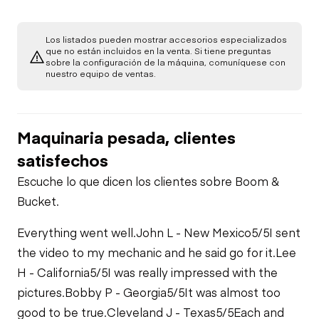
Los listados pueden mostrar accesorios especializados
que no están incluidos en la venta. Si tiene preguntas
sobre la configuración de la máquina, comuníquese con
nuestro equipo de ventas.
Maquinaria pesada, clientes
satisfechos
Escuche lo que dicen los clientes sobre Boom &
Bucket.
Everything went well.
John L - New Mexico
5/5
I sent
the video to my mechanic and he said go for it.
Lee
H - California
5/5
I was really impressed with the
pictures.
Bobby P - Georgia
5/5
It was almost too
good to be true.
Cleveland J - Texas
5/5
Each and