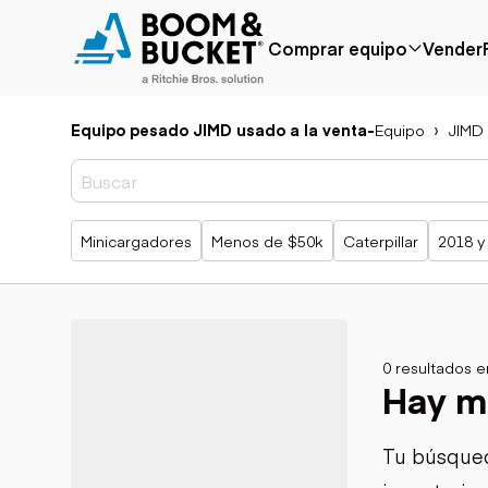
Comprar equipo
Vender
Equipo pesado JIMD usado a la venta
-
Equipo
JIMD
Popular
Marca popular
Precio reducido
Bobcat
Agregado
Case
recientemente
Caterpillar
Búsquedas populares
Minicargadores
Menos de $50k
Caterpillar
2018 y
Menos de $50k
Chevrolet
Próximamente
Ford
Freightliner
Genie
GMC
No se aplicaron filtros
Borrar todo
International
0 resultados 
JLG
Hay m
Aplicación
John Deere
Agricultura
Peterbilt
Áridos y cantera
Tu búsqued
Terex
Construcción
Silvicultura