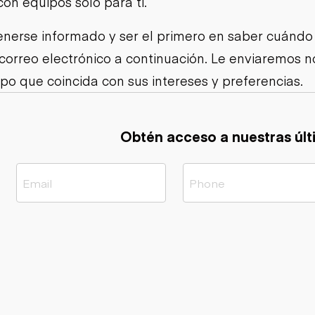
con equipos solo para ti.
Cargadoras
Camiones con
compactas sobre
Trailers
remolque cisterna
orugas
nerse informado y ser el primero en saber cuándo
Remolques
Excavadoras
volcados
 correo electrónico a continuación. Le enviaremos
Motoniveladoras
Remolques de
Minicargadoras
po que coincida con sus intereses y preferencias.
plataforma
Omitir cargadores
Remolques de
Raspadores
troncos
Cargadoras de
Obtén acceso a nuestras últ
ruedas