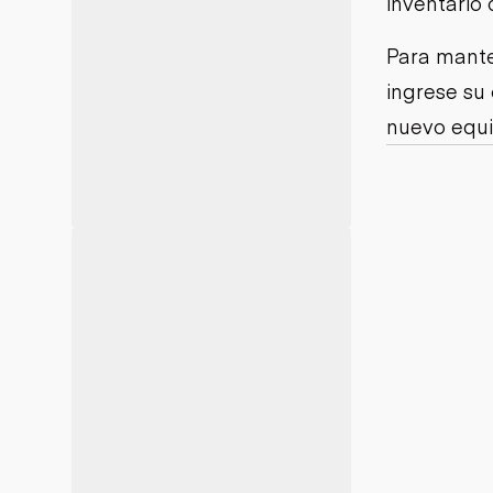
inventario 
Minería
Petróleo y gas
Para mante
ingrese su
nuevo equi