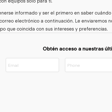
con equipos solo para ti.
Cargadoras
Camiones con
compactas sobre
Trailers
remolque cisterna
orugas
nerse informado y ser el primero en saber cuándo
Remolques
Excavadoras
volcados
 correo electrónico a continuación. Le enviaremos
Motoniveladoras
Remolques de
Minicargadoras
po que coincida con sus intereses y preferencias.
plataforma
Omitir cargadores
Remolques de
Raspadores
troncos
Cargadoras de
Obtén acceso a nuestras últ
ruedas