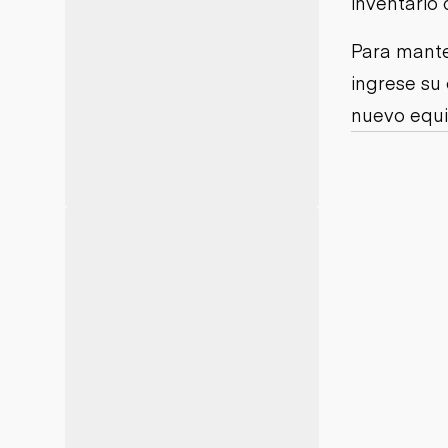
inventario 
Minería
Petróleo y gas
Para mante
ingrese su
nuevo equi