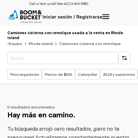
Call or text us toll free at:
213-463-5980
Iniciar sesión / Registrarse
Camiones cisterna con remolque usada a la venta en Rhode
Island
-
Equipo
Rhode Island
Camiones cisterna con remolque
Búsquedas populares
Minicargadores
Menos de $50k
Caterpillar
2018 y superiores
0 resultados encontrados
Hay más en camino.
Tu búsqueda arrojó cero resultados, ¡pero no te
preocupes! Actualizamos constantemente nuestro