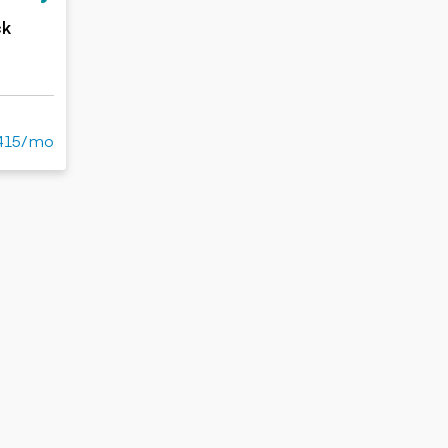
ck
415/mo