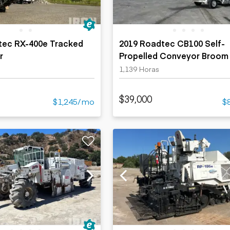
tec RX-400e Tracked
2019 Roadtec CB100 Self-
r
Propelled Conveyor Broom
1,139 Horas
$39,000
$1,245/mo
$