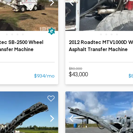
Cargadoras
Camiones con
compactas sobre
Trailers
remolque cisterna
orugas
Remolques
Excavadoras
volcados
Motoniveladoras
Remolques de
Minicargadoras
plataforma
Omitir cargadores
tec SB-2500 Wheel
2012 Roadtec MTV1000D W
Remolques de
Raspadores
ansfer Machine
Asphalt Transfer Machine
troncos
Cargadoras de
ruedas
$50,000
$43,000
$934/mo
$