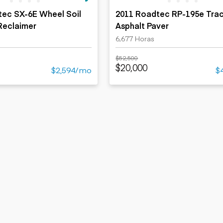
tec SX-6E Wheel Soil
2011 Roadtec RP-195e Tra
 Reclaimer
Asphalt Paver
6,677 Horas
$52,500
$20,000
$2,594/mo
$