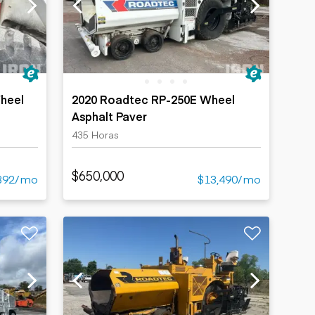
heel
2020 Roadtec RP-250E Wheel
Asphalt Paver
435 Horas
$650,000
892/mo
$13,490/mo