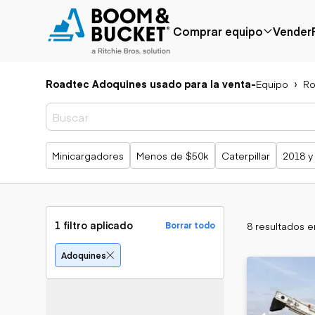
Comprar equipo
Vender
Roadtec Adoquines usado para la venta
-
Equipo
Ro
Popular
Marca popular
Precio reducido
Bobcat
Agregado
Case
recientemente
Caterpillar
Búsquedas populares
Minicargadores
Menos de $50k
Caterpillar
2018 y
Menos de $50k
Chevrolet
Próximamente
Ford
Freightliner
Genie
GMC
1 filtro aplicado
8 resultados 
Borrar todo
International
JLG
Aplicación
Adoquines
John Deere
Agricultura
Peterbilt
Áridos y cantera
Terex
Construcción
Silvicultura