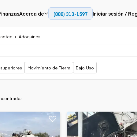
Finanzas
Acerca de
Iniciar sesión / Re
(888) 313-1597
Prensa
Empresa
adtec
Adoquines
Aérea
Pavimentación
Camiones
Recursos
Camiones con
Fresadoras en frío
Camiones
Blog
plataforma
Compactadores
articulados
Grúas
Adoquines
Camiones con
 superiores
Movimiento de Tierra
Bajo Uso
Carretillas
Recuperadores de
plataforma
elevadoras
carreteras
Camiones
Ascensores
volquetes
Manipuladores
Camiones de
telescópicos
transporte
encontrados
Camiones fuera de
carretera
Movimiento de
Generación de
Camiones de
tierra
energía
servicio
Retroexcavadoras
Generadores
Camiones
Topadoras
especiales