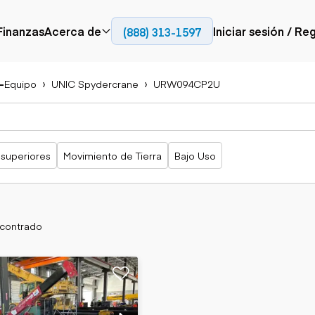
Finanzas
Acerca de
Iniciar sesión / Re
(888) 313-1597
Prensa
Empresa
-
Equipo
UNIC Spydercrane
URW094CP2U
Aérea
Pavimentación
Camiones
Recursos
Camiones con
Fresadoras en frío
Camiones
Blog
plataforma
Compactadores
articulados
Grúas
Adoquines
Camiones con
 superiores
Movimiento de Tierra
Bajo Uso
Carretillas
Recuperadores de
plataforma
elevadoras
carreteras
Camiones
Ascensores
volquetes
Manipuladores
Camiones de
telescópicos
transporte
ncontrado
Camiones fuera de
carretera
Movimiento de
Generación de
Camiones de
tierra
energía
servicio
Retroexcavadoras
Generadores
Camiones
Topadoras
especiales