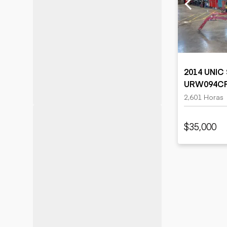
Minería
Petróleo y gas
2014 UNIC
URW094CP
Crawler C
2,601 Horas
$35,000