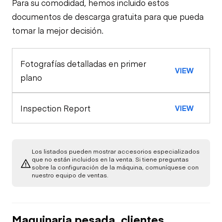
Para su comodidad, hemos incluido estos
Eje de dirección
Cabina
documentos de descarga gratuita para que pueda
tomar la mejor decisión.
Cinturones de
Configuración
Eje trasero
seguridad
Fotografías detalladas en primer
Apariencia general
VIEW
Eje trasero
Claxon
plano
Luces exteriores
Motor
Luces de
Inspection Report
VIEW
Compresor de A/C
advertencia
Bajo carrocería
Transmisión
Medidores
Arrancador
Los listados pueden mostrar accesorios especializados
que no están incluidos en la venta. Si tiene preguntas
sobre la configuración de la máquina, comuníquese con
Bomba de PTO
nuestro equipo de ventas.
Control de frenos
Compresor de aire
Verificación de
Control de PTO
Sistema de
función limitada
Maquinaria pesada, clientes
combustible