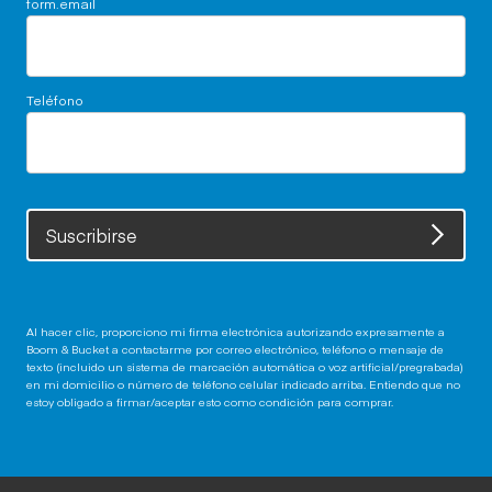
form.email
Teléfono
Suscribirse
Al hacer clic, proporciono mi firma electrónica autorizando expresamente a
Boom & Bucket a contactarme por correo electrónico, teléfono o mensaje de
texto (incluido un sistema de marcación automática o voz artificial/pregrabada)
en mi domicilio o número de teléfono celular indicado arriba. Entiendo que no
estoy obligado a firmar/aceptar esto como condición para comprar.