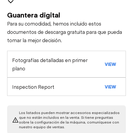
Guantera digital
Safety
Para su comodidad, hemos incluido estos
Travel Alarm
General Appearance
documentos de descarga gratuita para que pueda
tomar la mejor decisión.
Control Station
Horn
Fotografías detalladas en primer
Warning Lights
Engine
VIEW
Safety Lock
plano
Out/Stop
Starter
Drivetrain
Gauges
Inspection Report
VIEW
Limited Function
Chassis
Oil Leaks
Check (Drivetrain-
Limited Function
Track)
Check
Undercarriage
Los listados pueden mostrar accesorios especializados
Fuel Leaks
que no están incluidos en la venta. Si tiene preguntas
sobre la configuración de la máquina, comuníquese con
Hydraulics
nuestro equipo de ventas.
Cooling System