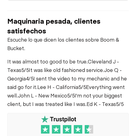
Leaks
Limited Function
Check
Maquinaria pesada, clientes
satisfechos
Escuche lo que dicen los clientes sobre Boom &
Bucket.
It was almost too good to be true.
Cleveland J -
Texas
5/5
It was like old fashioned service.
Joe Q -
Georgia
4/5
I sent the video to my mechanic and he
said go for it.
Lee H - California
5/5
Everything went
well.
John L - New Mexico
5/5
I'm not your biggest
client, but I was treated like I was.
Ed K - Texas
5/5