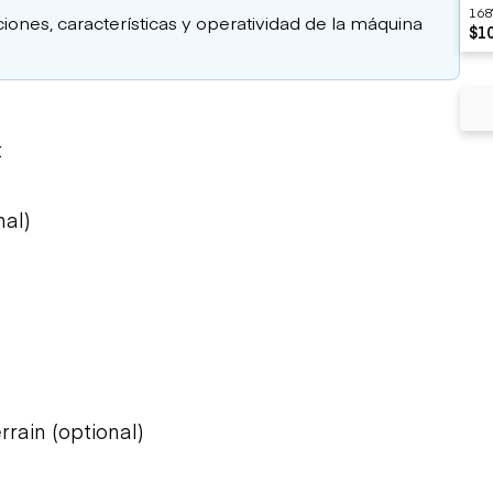
168
ciones, características y operatividad de la máquina
$10
t
nal)
rain (optional)