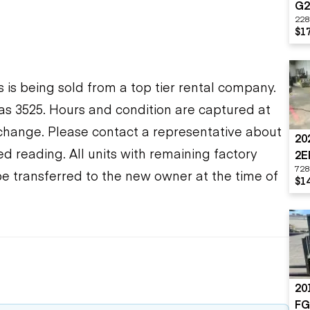
G2
228
$17
s is being sold from a top tier rental company.
s 3525. Hours and condition are captured at
o change. Please contact a representative about
20
d reading. All units with remaining factory
2E
728
be transferred to the new owner at the time of
$14
20
FG