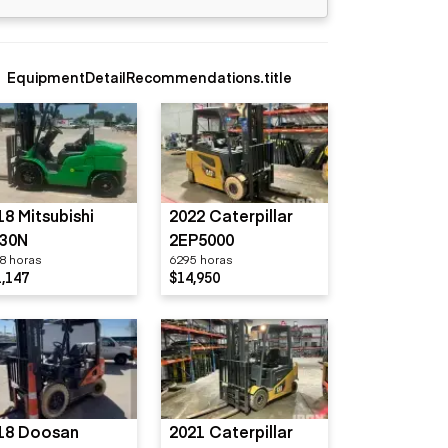
EquipmentDetailRecommendations.title
18 Mitsubishi
2022 Caterpillar
30N
2EP5000
8 horas
6295 horas
,147
$14,950
18 Doosan
2021 Caterpillar