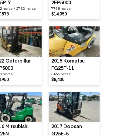
5P-7
2EP5000
2 horas / 2782 millas
7798 horas
,573
$14,950
22 Caterpillar
2015 Komatsu
P5000
FG25T-11
8 horas
3465 horas
,950
$8,400
16 Mitsubishi
2017 Doosan
25N
G25E-5