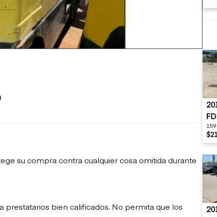
sobre orugas
+0 mas
Trailers
Excavadoras
Remolques volcados
Motoniveladoras
Remolques de
Minicargadoras
plataforma
Omitir cargadores
Remolques de troncos
Raspadores
Cargadoras de ruedas
0
20
FD
159
$21
ege su compra contra cualquier cosa omitida durante
restatarios bien calificados. No permita que los
20