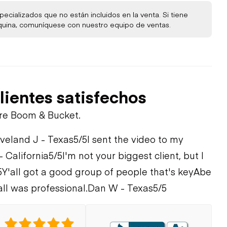
ecializados que no están incluidos en la venta. Si tiene
quina, comuníquese con nuestro equipo de ventas.
lientes satisfechos
bre Boom & Bucket.
veland J - Texas
5/5
I sent the video to my
- California
5/5
I'm not your biggest client, but I
5
Y'all got a good group of people that's key
Abe
ll was professional.
Dan W - Texas
5/5