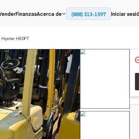
Contact
Vender
Finanzas
Acerca de
Iniciar sesi
(888) 313-1597
Prensa
Empresa
 Hyster H50FT
Aérea
Pavimentación
Cami
Recursos
Camiones con
Fresadoras en frío
Camio
Blog
plataforma
Compactadores
Camio
Grúas
Adoquines
plata
Carretillas elevadoras
Recuperadores de
Camio
Ascensores
carreteras
Camio
Manipuladores
transp
telescópicos
Camio
carret
Camio
Movimiento de
Generación de
Camio
tierra
energía
Camio
Retroexcavadoras
Generadores
remolq
Topadoras
Cargadoras compactas