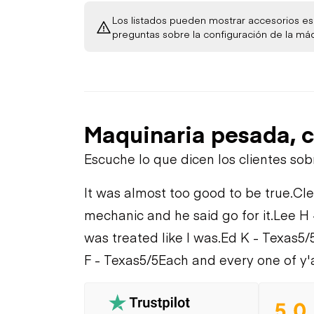
Los listados pueden mostrar accesorios esp
preguntas sobre la configuración de la má
Maquinaria pesada, c
Escuche lo que dicen los clientes so
It was almost too good to be true.
Cle
mechanic and he said go for it.
Lee H 
was treated like I was.
Ed K - Texas
5/
F - Texas
5/5
Each and every one of y'a