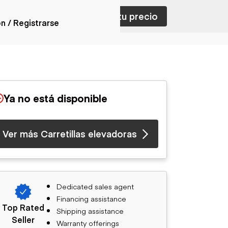
ar con ventas
Nombra tu precio
ón / Registrarse
ones
nes articulados
nes con
Ya no está disponible
forma
nes volquetes
nes de
Ver más Carretillas elevadoras
orte
nes fuera de
era
nes de servicio
nes especiales
Dedicated sales agent
nes con
Financing assistance
ue cisterna
Top Rated
Shipping assistance
Seller
Warranty offerings