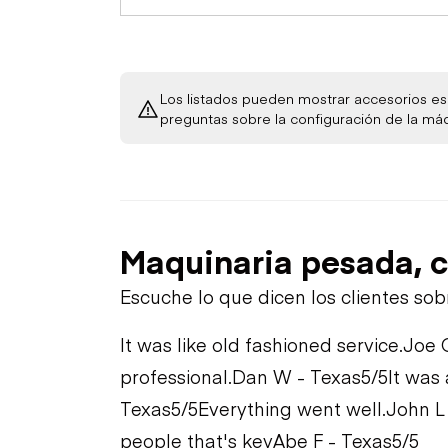
Los listados pueden mostrar accesorios esp
preguntas sobre la configuración de la má
Maquinaria pesada, c
Escuche lo que dicen los clientes so
It was like old fashioned service.
Joe 
professional.
Dan W - Texas
5/5
It was
Texas
5/5
Everything went well.
John L
people that's key
Abe F - Texas
5/5