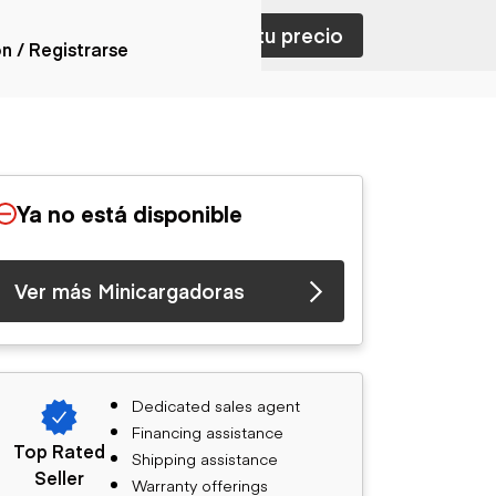
ar con ventas
Nombra tu precio
ón / Registrarse
ones
nes articulados
nes con
Ya no está disponible
forma
nes volquetes
nes de
Ver más Minicargadoras
orte
nes fuera de
era
nes de servicio
nes especiales
Dedicated sales agent
nes con
Financing assistance
ue cisterna
Top Rated
Shipping assistance
Seller
Warranty offerings