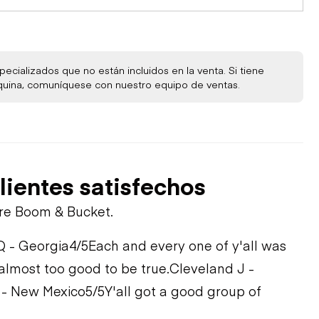
ecializados que no están incluidos en la venta. Si tiene
quina, comuníquese con nuestro equipo de ventas.
lientes satisfechos
bre Boom & Bucket.
Q - Georgia
4/5
Each and every one of y'all was
 almost too good to be true.
Cleveland J -
 - New Mexico
5/5
Y'all got a good group of