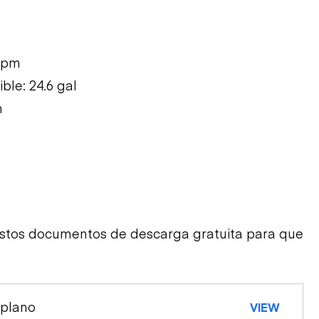
 gpm
le: 24.6 gal
h
estos documentos de descarga gratuita para que
 plano
VIEW