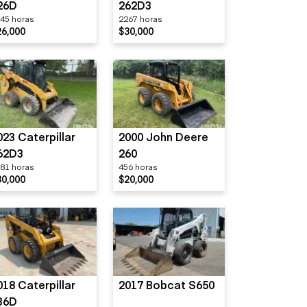
26D
262D3
45 horas
2267 horas
26,000
$30,000
023 Caterpillar
2000 John Deere
62D3
260
81 horas
456 horas
30,000
$20,000
018 Caterpillar
2017 Bobcat S650
36D