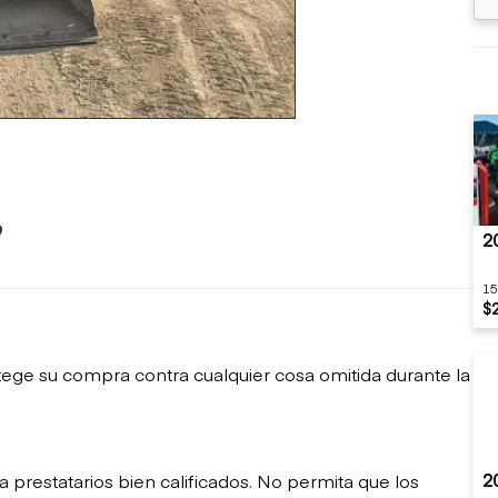
sobre orugas
Trailers
Excavadoras
Remolques volcados
Motoniveladoras
Remolques de
Minicargadoras
plataforma
Omitir cargadores
Remolques de troncos
Raspadores
Cargadoras de ruedas
9
2
15
$
ege su compra contra cualquier cosa omitida durante la
2
restatarios bien calificados. No permita que los