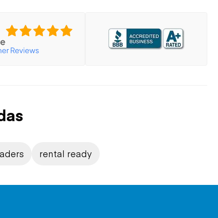
das
oaders
rental ready