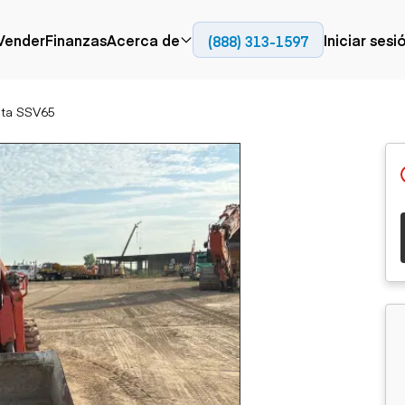
Contact
Vender
Finanzas
Acerca de
Iniciar sesi
(888) 313-1597
Prensa
Empresa
ta SSV65
Aérea
Pavimentación
Cami
Recursos
Camiones con
Fresadoras en frío
Camio
Blog
plataforma
Compactadores
Camio
Grúas
Adoquines
plata
Carretillas elevadoras
Recuperadores de
Camio
Ascensores
carreteras
Camio
Manipuladores
transp
telescópicos
Camio
carret
Camio
Movimiento de
Generación de
Camio
tierra
energía
Camio
Retroexcavadoras
Generadores
remolq
Topadoras
Cargadoras compactas