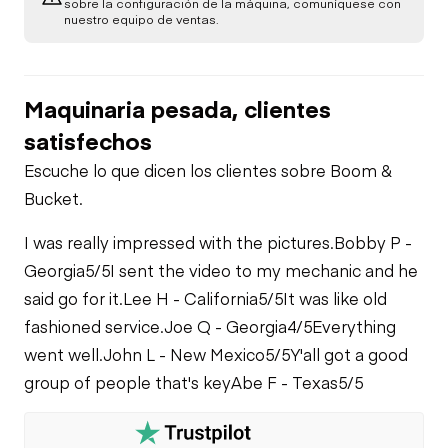
sobre la configuración de la máquina, comuníquese con
nuestro equipo de ventas.
Maquinaria pesada, clientes
satisfechos
Escuche lo que dicen los clientes sobre Boom &
Bucket.
I was really impressed with the pictures.
Bobby P -
Georgia
5/5
I sent the video to my mechanic and he
said go for it.
Lee H - California
5/5
It was like old
fashioned service.
Joe Q - Georgia
4/5
Everything
went well.
John L - New Mexico
5/5
Y'all got a good
group of people that's key
Abe F - Texas
5/5