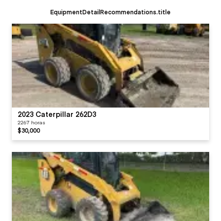
EquipmentDetailRecommendations.title
2023 Caterpillar 262D3
2267 horas
$30,000