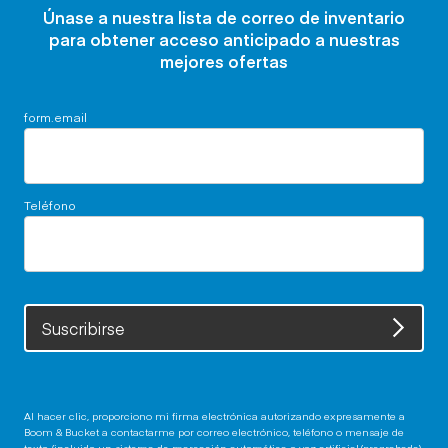
Únase a nuestra lista de correo de inventario
para obtener acceso anticipado a nuestras
mejores ofertas
form.email
Teléfono
Suscribirse
Al hacer clic, proporciono mi firma electrónica autorizando expresamente a
Boom & Bucket a contactarme por correo electrónico, teléfono o mensaje de
texto (incluido un sistema de marcación automática o voz artificial/pregrabada)