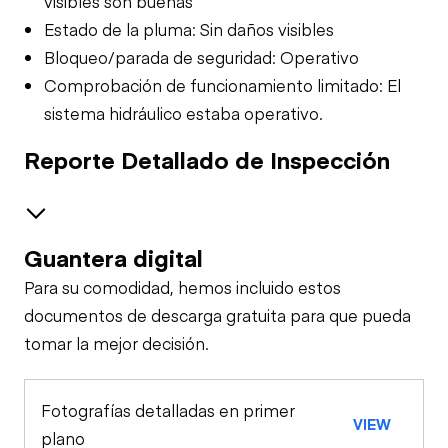
visibles son buenas
Estado de la pluma: Sin daños visibles
Bloqueo/parada de seguridad: Operativo
Comprobación de funcionamiento limitado: El
sistema hidráulico estaba operativo.
Reporte Detallado de Inspección
Guantera digital
Brakes / Tires
Para su comodidad, hemos incluido estos
Steer Axle
Cab
documentos de descarga gratuita para que pueda
tomar la mejor decisión.
Seat Belts
Configuration
Rear Axle
Safety Lock
Fotografías detalladas en primer
General Appearance
Horn
VIEW
Out/Stop
plano