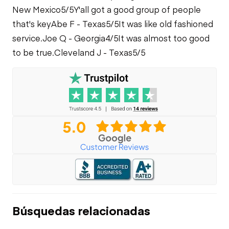
New Mexico
5/5
Y'all got a good group of people
Leaks
that's key
Abe F - Texas
5/5
It was like old fashioned
service.
Joe Q - Georgia
4/5
It was almost too good
to be true.
Cleveland J - Texas
5/5
Búsquedas relacionadas