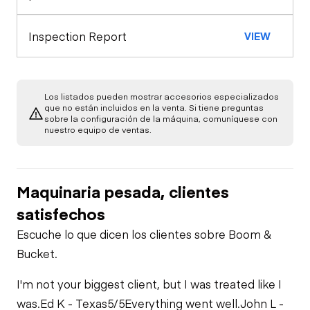
Exterior Lights
Engine
Warning Lights
Gauges
Inspection Report
VIEW
A/C Compressor
Underbody
Gauges
Limited Function
Transmission
Check
Starter
Los listados pueden mostrar accesorios especializados
que no están incluidos en la venta. Si tiene preguntas
Brake Control
sobre la configuración de la máquina, comuníquese con
Power Take Off
nuestro equipo de ventas.
Air Compressor
PTO Control
PTO Pump
Fuel System
Maquinaria pesada, clientes
Air Conditioner
satisfechos
Limited Function
Oil Leaks
Check
Escuche lo que dicen los clientes sobre Boom &
Heater
Bucket.
Fuel Leaks
Limited Function
Check - Brakes
I'm not your biggest client, but I was treated like I
Limited Function
was.
Ed K - Texas
5/5
Everything went well.
John L -
Check
Cooling System