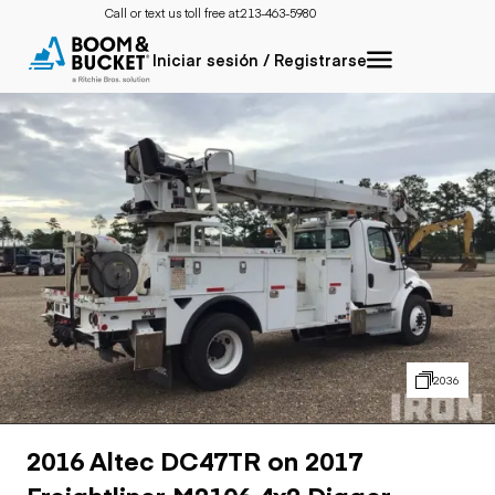
Call or text us toll free at:
213-463-5980
Iniciar sesión / Registrarse
2036
2016 Altec DC47TR on 2017
Freightliner M2106 4x2 Digger