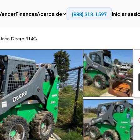
Contact
Vender
Finanzas
Acerca de
Iniciar sesi
(888) 313-1597
Prensa
Empresa
 John Deere 314G
Aérea
Pavimentación
Cami
Recursos
Camiones con
Fresadoras en frío
Camio
Blog
plataforma
Compactadores
Camio
Grúas
Adoquines
plata
Carretillas elevadoras
Recuperadores de
Camio
Ascensores
carreteras
Camio
Manipuladores
transp
telescópicos
Camio
carret
Camio
Movimiento de
Generación de
Camio
tierra
energía
Camio
Retroexcavadoras
Generadores
remolq
Topadoras
Cargadoras compactas