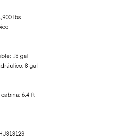
,900 lbs
bico
ble: 18 gal
dráulico: 8 gal
cabina: 6.4 ft
VHJ313123