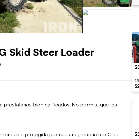
sobre orugas
Trailers
Excavadoras
Remolques volcados
Motoniveladoras
Remolques de
Minicargadoras
+105 mas
plataforma
Omitir cargadores
Remolques de troncos
Raspadores
Cargadoras de ruedas
G Skid Steer Loader
0
2
15
$
restatarios bien calificados. No permita que los
2
mpra está protegida por nuestra garantía IronClad