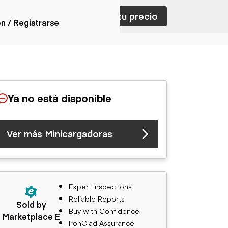
ar con ventas
Nombra tu precio
ón / Registrarse
ones
nes articulados
nes con
Ya no está disponible
forma
nes volquetes
nes de
Ver más Minicargadoras
orte
nes fuera de
era
nes de servicio
nes especiales
Expert Inspections
nes con
Reliable Reports
ue cisterna
Sold by
Buy with Confidence
Marketplace E
IronClad Assurance