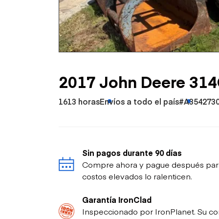
Petróleo y gas
2017 John Deere 314
1613 horas
Envíos a todo el país
#A354273
Sin pagos durante 90 días
Compre ahora y pague después para p
costos elevados lo ralenticen.
Garantía IronClad
Inspeccionado por IronPlanet. Su co