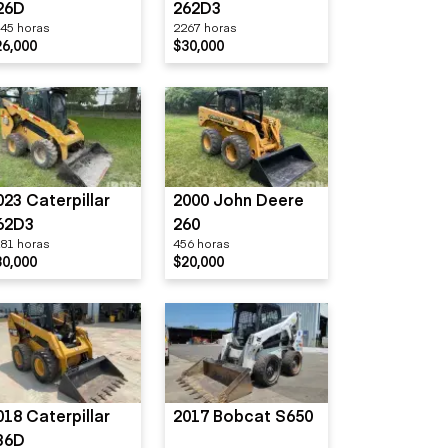
26D
262D3
45 horas
2267 horas
26,000
$30,000
023 Caterpillar
2000 John Deere
62D3
260
81 horas
456 horas
30,000
$20,000
018 Caterpillar
2017 Bobcat S650
36D