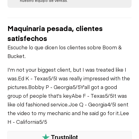
nuestro equipo de ventas.
Maquinaria pesada, clientes
satisfechos
Escuche lo que dicen los clientes sobre Boom &
Bucket.
I'm not your biggest client, but I was treated like I
was.
Ed K - Texas
5/5
I was really impressed with the
pictures.
Bobby P - Georgia
5/5
Y'all got a good
group of people that's key
Abe F - Texas
5/5
It was
like old fashioned service.
Joe Q - Georgia
4/5
I sent
the video to my mechanic and he said go for it.
Lee
H - California
5/5