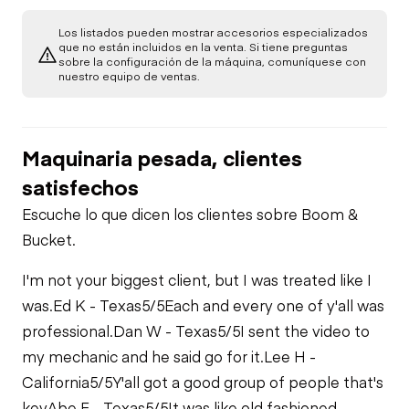
Los listados pueden mostrar accesorios especializados
que no están incluidos en la venta. Si tiene preguntas
sobre la configuración de la máquina, comuníquese con
nuestro equipo de ventas.
Maquinaria pesada, clientes
satisfechos
Escuche lo que dicen los clientes sobre Boom &
Bucket.
I'm not your biggest client, but I was treated like I
was.
Ed K - Texas
5/5
Each and every one of y'all was
professional.
Dan W - Texas
5/5
I sent the video to
my mechanic and he said go for it.
Lee H -
California
5/5
Y'all got a good group of people that's
key
Abe F - Texas
5/5
It was like old fashioned