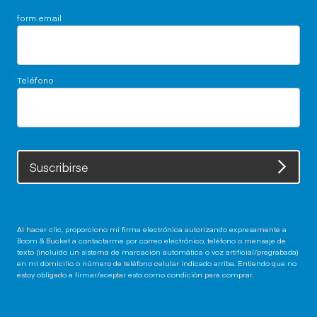
form.email
Teléfono
Suscribirse
Al hacer clic, proporciono mi firma electrónica autorizando expresamente a
Boom & Bucket a contactarme por correo electrónico, teléfono o mensaje de
texto (incluido un sistema de marcación automática o voz artificial/pregrabada)
en mi domicilio o número de teléfono celular indicado arriba. Entiendo que no
estoy obligado a firmar/aceptar esto como condición para comprar.