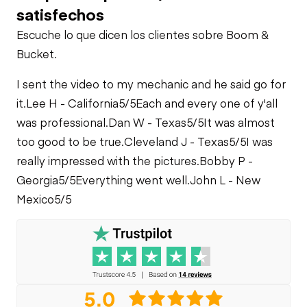
satisfechos
Escuche lo que dicen los clientes sobre Boom &
Bucket.
I sent the video to my mechanic and he said go for
it.
Lee H - California
5/5
Each and every one of y'all
was professional.
Dan W - Texas
5/5
It was almost
too good to be true.
Cleveland J - Texas
5/5
I was
really impressed with the pictures.
Bobby P -
Georgia
5/5
Everything went well.
John L - New
Mexico
5/5