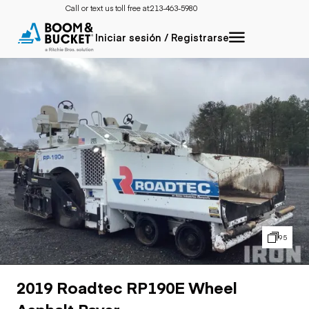
Call or text us toll free at:
213-463-5980
Iniciar sesión / Registrarse
95
2019 Roadtec RP190E Wheel
Asphalt Paver