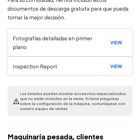
Travel Alarm
General Appearance
documentos de descarga gratuita para que pueda
tomar la mejor decisión.
Exterior Lights
Control Station
Horn
Fotografías detalladas en primer
Warning Lights
Engine
VIEW
Safety Lock
plano
Out/Stop
Starter
Drivetrain
Screed Control
Switches
Inspection Report
VIEW
Transmission
Chassis
Oil Leaks
Gauges
Limited Function
Hydraulics
Limited Function
Check
Los listados pueden mostrar accesorios especializados
Fuel Leaks
Check
que no están incluidos en la venta. Si tiene preguntas
Limited Function
sobre la configuración de la máquina, comuníquese con
Limited Function
Check
nuestro equipo de ventas.
Check
Cooling System
Leaks
Maquinaria pesada, clientes