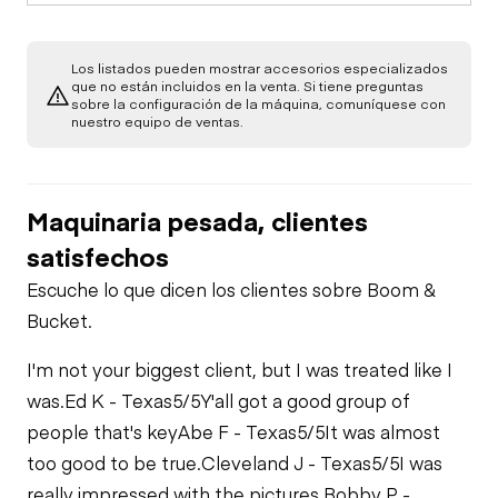
Los listados pueden mostrar accesorios especializados
que no están incluidos en la venta. Si tiene preguntas
sobre la configuración de la máquina, comuníquese con
nuestro equipo de ventas.
Maquinaria pesada, clientes
satisfechos
Escuche lo que dicen los clientes sobre Boom &
Bucket.
I'm not your biggest client, but I was treated like I
was.
Ed K - Texas
5/5
Y'all got a good group of
people that's key
Abe F - Texas
5/5
It was almost
too good to be true.
Cleveland J - Texas
5/5
I was
really impressed with the pictures.
Bobby P -