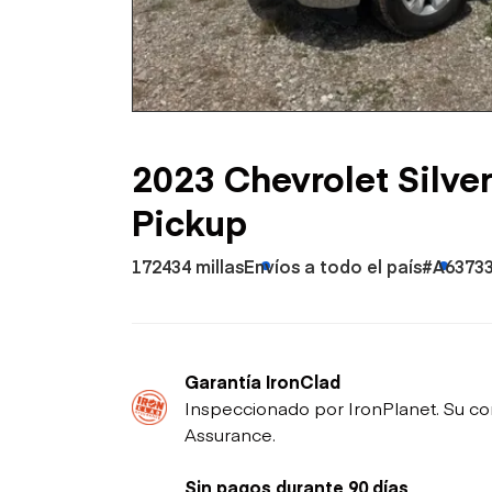
Petróleo y gas
2023 Chevrolet Silv
Pickup
172434 millas
Envíos a todo el país
#A6373
Garantía IronClad
Inspeccionado por IronPlanet. Su co
Assurance.
Sin pagos durante 90 días