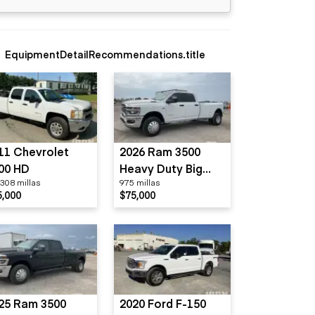
EquipmentDetailRecommendations.title
11 Chevrolet
2026 Ram 3500
00 HD
Heavy Duty Big
308 millas
975 millas
Horn
5,000
$75,000
25 Ram 3500
2020 Ford F-150