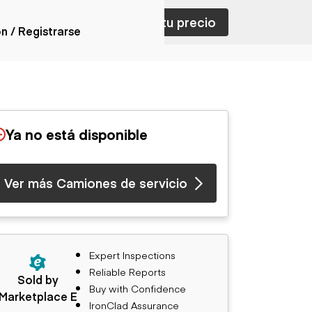
ar con ventas
Nombra tu precio
ón / Registrarse
ones
nes articulados
nes con
Ya no está disponible
forma
nes volquetes
nes de
Ver más Camiones de servicio
orte
nes fuera de
era
nes de servicio
nes especiales
Expert Inspections
nes con
Reliable Reports
ue cisterna
Sold by
Buy with Confidence
Marketplace E
IronClad Assurance