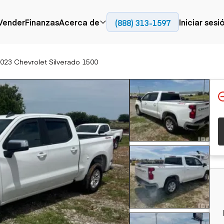
Contact
Vender
Finanzas
Acerca de
Iniciar sesi
(888) 313-1597
24
Prensa
Empresa
023 Chevrolet Silverado 1500
Aérea
Pavimentación
Cami
Recursos
Camiones con
Fresadoras en frío
Camio
Blog
plataforma
Compactadores
Camio
Grúas
Adoquines
plata
Carretillas elevadoras
Recuperadores de
Camio
Ascensores
carreteras
Camio
Manipuladores
transp
telescópicos
Camio
carret
Camio
Movimiento de
Generación de
Camio
tierra
energía
Camio
Retroexcavadoras
Generadores
remolq
Topadoras
Cargadoras compactas