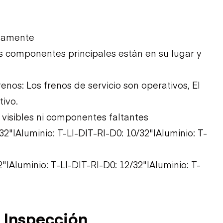
ivamente
Los componentes principales están en su lugar y
renos: Los frenos de servicio son operativos, El
ivo.
 visibles ni componentes faltantes
2"|Aluminio: T-LI-D|T-RI-D0: 10/32"|Aluminio: T-
"|Aluminio: T-LI-D|T-RI-D0: 12/32"|Aluminio: T-
 Inspección