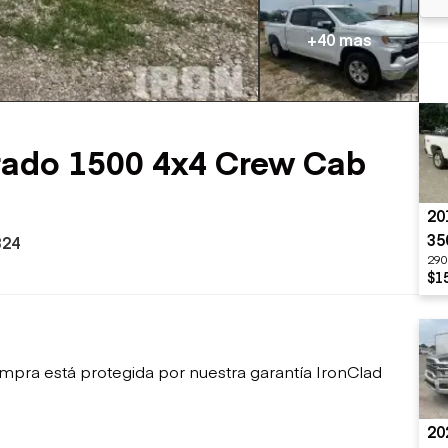
sobre orugas
Trailers
Excavadoras
Remolques volcados
+40 mas
Motoniveladoras
Remolques de
Minicargadoras
plataforma
Omitir cargadores
Remolques de troncos
Raspadores
Cargadoras de ruedas
erado 1500 4x4 Crew Cab
20
35
324
290
$1
mpra está protegida por nuestra garantía IronClad
20