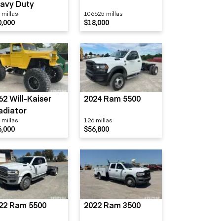
avy Duty
 millas
106625 millas
0,000
$18,000
62 Will-Kaiser
2024 Ram 5500
adiator
 millas
126 millas
6,000
$56,800
22 Ram 5500
2022 Ram 3500