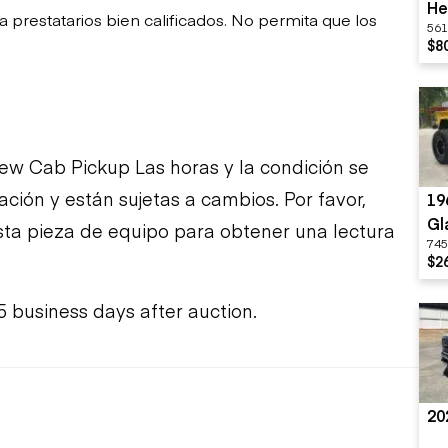
He
restatarios bien calificados. No permita que los
561
$8
ew Cab Pickup Las horas y la condición se
ción y están sujetas a cambios. Por favor,
19
Gl
sta pieza de equipo para obtener una lectura
745
$2
5 business days after auction.
20