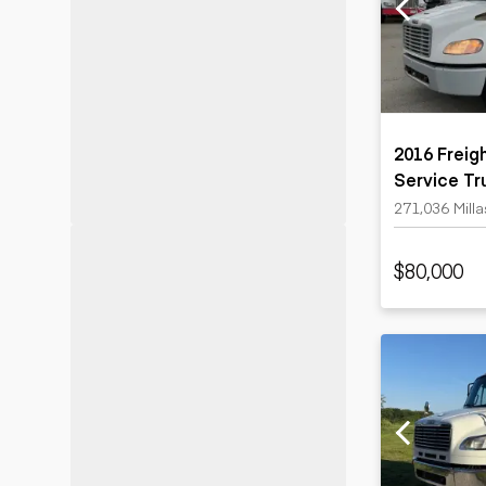
Minería
Petróleo y gas
2016 Freigh
Service Tr
271,036 Milla
$80,000