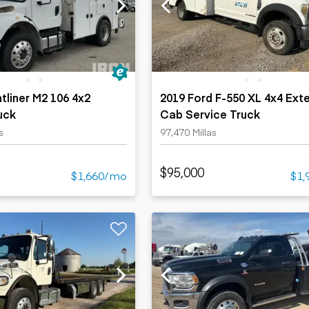
Cargadoras
Camiones con
compactas sobre
Trailers
remolque cisterna
orugas
Remolques
Excavadoras
volcados
Motoniveladoras
Remolques de
Minicargadoras
plataforma
Omitir cargadores
tliner M2 106 4x2
2019 Ford F-550 XL 4x4 Ext
Remolques de
Raspadores
uck
Cab Service Truck
troncos
Cargadoras de
s
97,470 Millas
ruedas
$95,000
$1,660/mo
$1,