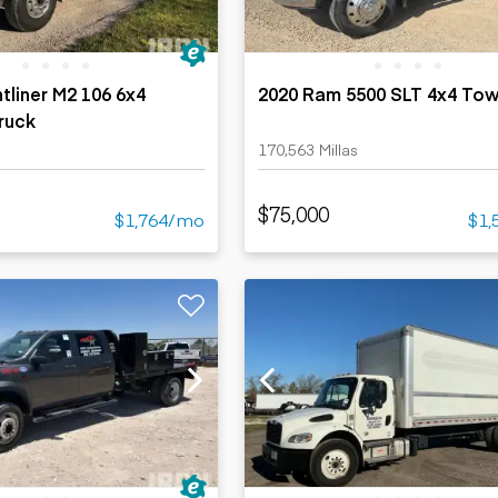
tliner M2 106 6x4
2020 Ram 5500 SLT 4x4 Tow
ruck
170,563 Millas
$75,000
$1,764/mo
$1,