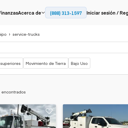
Finanzas
Acerca de
Iniciar sesión / Re
(888) 313-1597
Prensa
Empresa
ipo
service-trucks
Aérea
Pavimentación
Camiones
Recursos
Camiones con
Fresadoras en frío
Camiones
Blog
plataforma
Compactadores
articulados
Grúas
Adoquines
Camiones con
 superiores
Movimiento de Tierra
Bajo Uso
Carretillas
Recuperadores de
plataforma
elevadoras
carreteras
Camiones
Ascensores
volquetes
Manipuladores
Camiones de
telescópicos
transporte
s encontrados
Camiones fuera de
carretera
Movimiento de
Generación de
Camiones de
tierra
energía
servicio
Retroexcavadoras
Generadores
Camiones
Topadoras
especiales