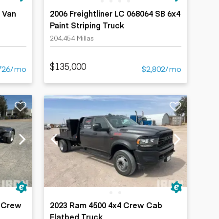
2 Van
2006 Freightliner LC 068064 SB 6x4
Paint Striping Truck
204,454 Millas
$135,000
726/mo
$2,802/mo
4 Crew
2023 Ram 4500 4x4 Crew Cab
Flatbed Truck