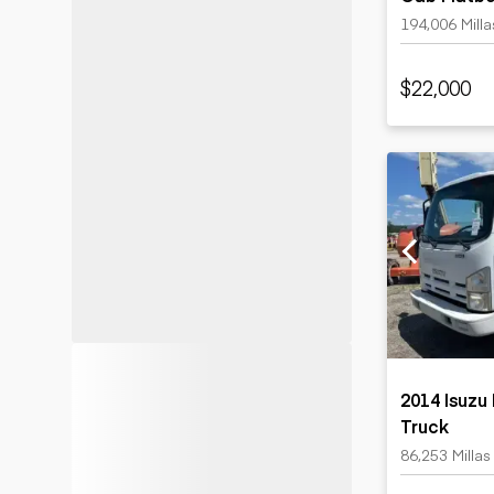
194,006 Milla
$22,000
2014 Isuzu
Truck
86,253 Millas