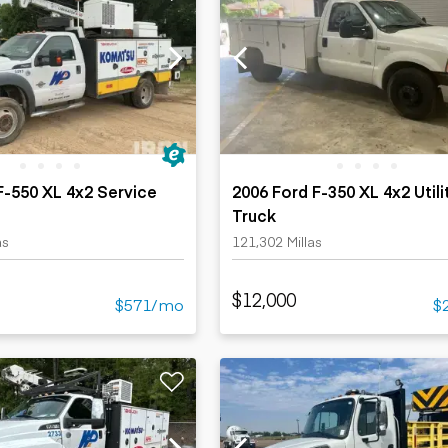
F-550 XL 4x2 Service
2006 Ford F-350 XL 4x2 Utili
Truck
as
121,302 Millas
$12,000
$571/mo
$