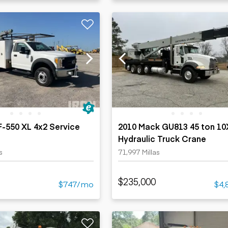
F-550 XL 4x2 Service
2010 Mack GU813 45 ton 1
Hydraulic Truck Crane
s
71,997 Millas
$235,000
$747/mo
$4,