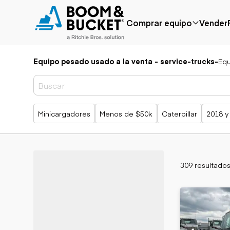
Comprar equipo
Vender
Equipo pesado usado a la venta - service-trucks
-
Equ
Popular
Marca popular
Precio reducido
Bobcat
Agregado
Case
recientemente
Caterpillar
Búsquedas populares
Minicargadores
Menos de $50k
Caterpillar
2018 y
Menos de $50k
Chevrolet
Próximamente
Ford
Freightliner
Genie
GMC
No se aplicaron filtros
309 resultado
Borrar todo
International
JLG
Aplicación
John Deere
Agricultura
Peterbilt
Áridos y cantera
Terex
Construcción
Silvicultura