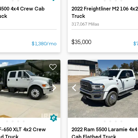
4500 4x4 Crew Cab
2022 Freightliner M2 106 4x
uck
Truck
317,067 Millas
$35,000
$1,380/mo
$
F-650 XLT 4x2 Crew
2022 Ram 5500 Laramie 4x
ed Truck
Cab Flatbed Truck