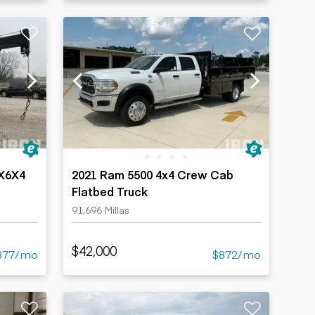
0X6X4
2021 Ram 5500 4x4 Crew Cab
Flatbed Truck
91,696 Millas
$42,000
877/mo
$872/mo