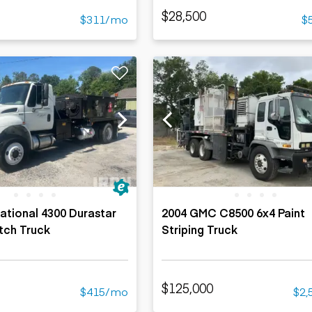
$28,500
$311/mo
$
national 4300 Durastar
2004 GMC C8500 6x4 Paint
tch Truck
Striping Truck
$125,000
$415/mo
$2,