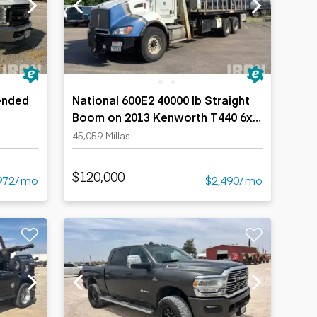
ended
National 600E2 40000 lb Straight
Boom on 2013 Kenworth T440 6x4
Flatbed Truck with Crane
45,059 Millas
$120,000
972/mo
$2,490/mo