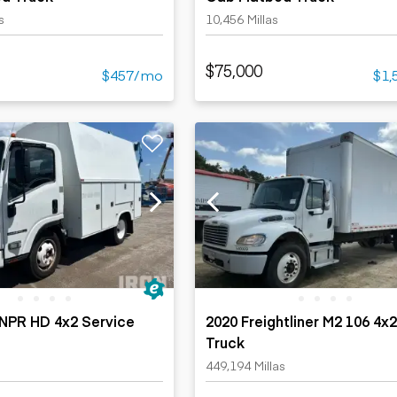
s
10,456 Millas
$75,000
$457/mo
$1,
 NPR HD 4x2 Service
2020 Freightliner M2 106 4x
Truck
449,194 Millas