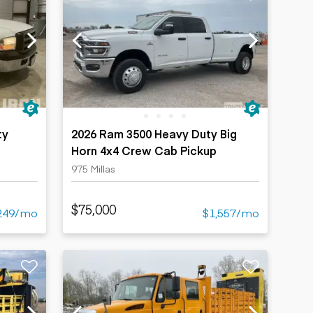
ty
2026 Ram 3500 Heavy Duty Big
Horn 4x4 Crew Cab Pickup
975 Millas
$75,000
249/mo
$1,557/mo