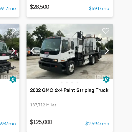
$28,500
591/mo
$591/mo
2002 GMC 6x4 Paint Striping Truck
187,712 Millas
$125,000
594/mo
$2,594/mo