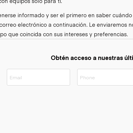
con equipos solo para ti.
Cargadoras
Camiones con
compactas sobre
Trailers
remolque cisterna
orugas
nerse informado y ser el primero en saber cuándo
Remolques
Excavadoras
volcados
 correo electrónico a continuación. Le enviaremos
Motoniveladoras
Remolques de
Minicargadoras
po que coincida con sus intereses y preferencias.
plataforma
Omitir cargadores
Remolques de
Raspadores
troncos
Cargadoras de
Obtén acceso a nuestras últ
ruedas