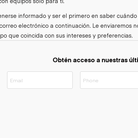
con equipos solo para ti.
Cargadoras
Camiones con
compactas sobre
Trailers
remolque cisterna
orugas
nerse informado y ser el primero en saber cuándo
Remolques
Excavadoras
volcados
 correo electrónico a continuación. Le enviaremos
Motoniveladoras
Remolques de
Minicargadoras
po que coincida con sus intereses y preferencias.
plataforma
Omitir cargadores
Remolques de
Raspadores
troncos
Cargadoras de
Obtén acceso a nuestras últ
ruedas