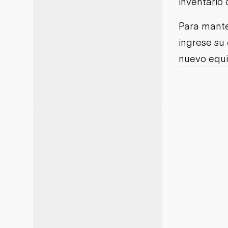
inventario 
Minería
Petróleo y gas
Para mante
ingrese su
nuevo equi