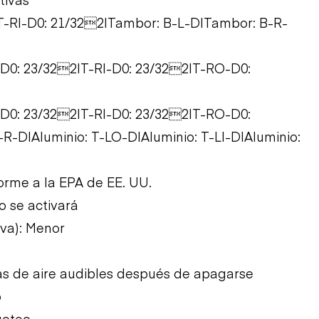
2|T-RI-D0: 21/322|Tambor: B-L-D|Tambor: B-R-
I-D0: 23/322|T-RI-D0: 23/322|T-RO-D0:
I-D0: 23/322|T-RI-D0: 23/322|T-RO-D0:
-D|Aluminio: T-LO-D|Aluminio: T-LI-D|Aluminio:
orme a la EPA de EE. UU.
 se activará
iva): Menor
as de aire audibles después de apagarse
o
goteo