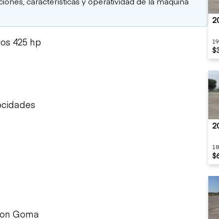
aciones, características y operatividad de la máquina
2
ros 425 hp
19
$
ocidades
2
18
$
 con Goma