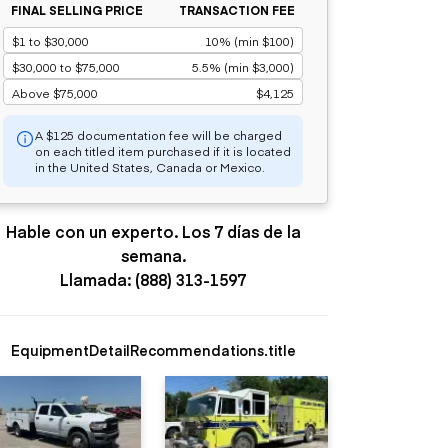
FINAL SELLING PRICE
TRANSACTION FEE
$1 to $30,000
10% (min $100)
$30,000 to $75,000
5.5% (min $3,000)
Above $75,000
$4,125
A $125 documentation fee will be charged
on each titled item purchased if it is located
in the United States, Canada or Mexico.
Hable con un experto. Los 7 días de la
semana.
Llamada: (888) 313-1597
EquipmentDetailRecommendations.title