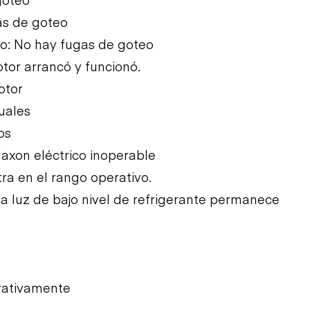
as de goteo
to: No hay fugas de goteo
tor arrancó y funcionó.
otor
uales
os
laxon eléctrico inoperable
tra en el rango operativo.
la luz de bajo nivel de refrigerante permanece
erativamente