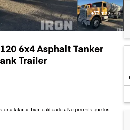
sobre orugas
Trailers
Excavadoras
Remolques volcados
+72 mas
Motoniveladoras
Remolques de
Minicargadoras
plataforma
Omitir cargadores
Remolques de troncos
Raspadores
Cargadoras de ruedas
D120 6x4 Asphalt Tanker
ank Trailer
restatarios bien calificados. No permita que los