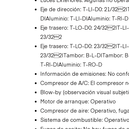
Eje de dirección: T-LI-D0: 21/32
D|Aluminio: T-LI-D|Aluminio: T-RI-D
Eje trasero: T-LO-D0: 24/322|T-L
23/322
Eje trasero: T-LO-D0: 23/322|T-L
23/322|Tambor: B-L-D|Tambor: B-R
T-RI-D|Aluminio: T-RO-D
Información de emisiones: No conf
Compresor de A/C: El compresor no
Blow-by (observación visual subjet
Motor de arranque: Operativo
Compresor de aire: Operativo, fug
Sistema de combustible: Operativ
Fugas de aceite: No hay fugas de 