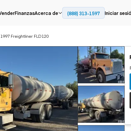
Contact
Vender
Finanzas
Acerca de
Iniciar sesi
(888) 313-1597
Prensa
Empresa
1997 Freightliner FLD120
Aérea
Pavimentación
Cami
Recursos
Camiones con
Fresadoras en frío
Camio
Blog
plataforma
Compactadores
Camio
Grúas
Adoquines
plata
Carretillas elevadoras
Recuperadores de
Camio
Ascensores
carreteras
Camio
Manipuladores
transp
telescópicos
Camio
carret
Camio
Movimiento de
Generación de
Camio
tierra
energía
Camio
Retroexcavadoras
Generadores
remolq
Topadoras
Cargadoras compactas