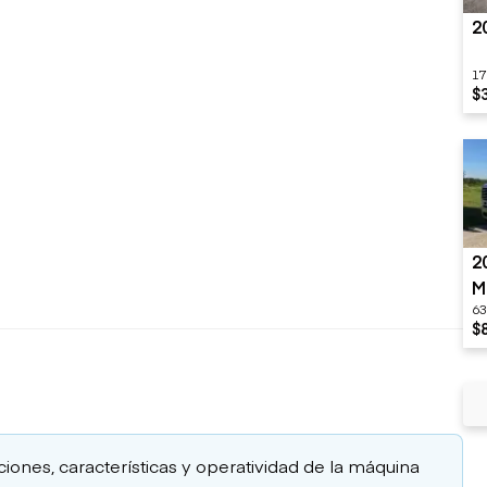
2
17
$
2
M
63
$
aciones, características y operatividad de la máquina