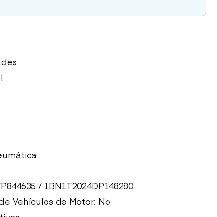
ades
l
eumática
XVP844635 / 1BN1T2024DP148280
de Vehículos de Motor: No
tivas