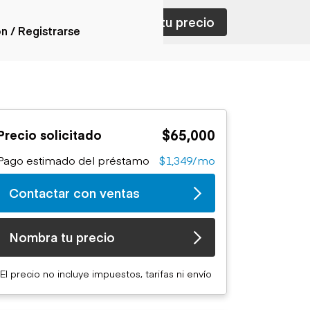
ar con ventas
Nombra tu precio
ón / Registrarse
ones
nes articulados
nes con
$65,000
Precio solicitado
forma
nes volquetes
Pago estimado del préstamo
$1,349/mo
nes de
orte
Contactar con ventas
nes fuera de
era
nes de servicio
Nombra tu precio
nes especiales
nes con
El precio no incluye impuestos, tarifas ni envío
ue cisterna