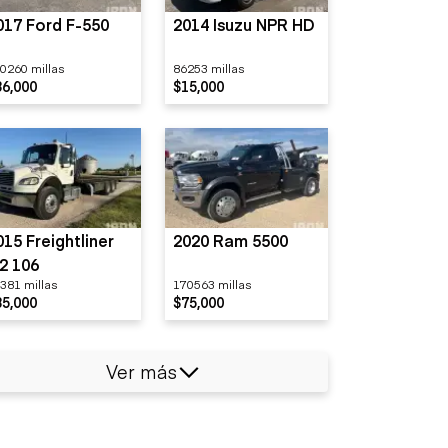
017 Ford F-550
2014 Isuzu NPR HD
0260 millas
86253 millas
36,000
$15,000
015 Freightliner
2020 Ram 5500
2 106
381 millas
170563 millas
85,000
$75,000
Ver más