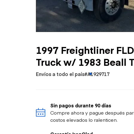
Petróleo y gas
1997 Freightliner FL
Truck w/ 1983 Beall T
Envíos a todo el país
#A1929717
Sin pagos durante 90 días
Compre ahora y pague después para p
costos elevados lo ralenticen.
Garantía IronClad