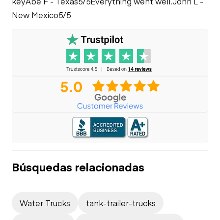
key
Abe F - Texas
5/5
Everything went well.
John L -
New Mexico
5/5
Búsquedas relacionadas
Water Trucks
tank-trailer-trucks