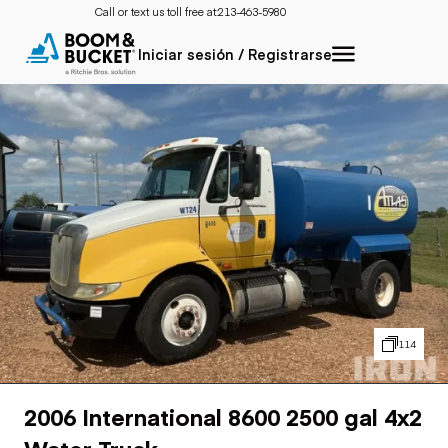
Call or text us toll free at:
213-463-5980
Iniciar sesión / Registrarse
114
2006 International 8600 2500 gal 4x2
Water Truck