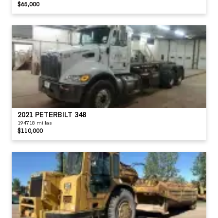
$65,000
2021 PETERBILT 348
194718 millas
$110,000