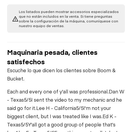
A/C Compressor
Underbody
Los listados pueden mostrar accesorios especializados
que no están incluidos en la venta. Si tiene preguntas
PTO Control
sobre la configuración de la máquina, comuníquese con
Transmission
Starter
nuestro equipo de ventas.
Air Conditioner
Power Take Off
Air Compressor
Maquinaria pesada, clientes
Heater
PTO Pump
satisfechos
Fuel System
Escuche lo que dicen los clientes sobre Boom &
Limited Function
Limited Function
Bucket.
Check
Fuel Leaks
Check
Each and every one of y'all was professional.
Dan W
- Texas
5/5
I sent the video to my mechanic and he
Cooling System
Limited Function
Leaks
Check - Brakes
said go for it.
Lee H - California
5/5
I'm not your
biggest client, but I was treated like I was.
Ed K -
Texas
5/5
Y'all got a good group of people that's