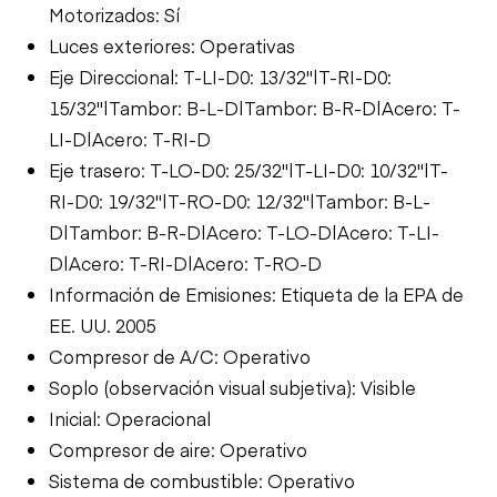
Motorizados: Sí
Luces exteriores: Operativas
Eje Direccional: T-LI-D0: 13/32"|T-RI-D0:
15/32"|Tambor: B-L-D|Tambor: B-R-D|Acero: T-
LI-D|Acero: T-RI-D
Eje trasero: T-LO-D0: 25/32"|T-LI-D0: 10/32"|T-
RI-D0: 19/32"|T-RO-D0: 12/32"|Tambor: B-L-
D|Tambor: B-R-D|Acero: T-LO-D|Acero: T-LI-
D|Acero: T-RI-D|Acero: T-RO-D
Información de Emisiones: Etiqueta de la EPA de
EE. UU. 2005
Compresor de A/C: Operativo
Soplo (observación visual subjetiva): Visible
Inicial: Operacional
Compresor de aire: Operativo
Sistema de combustible: Operativo