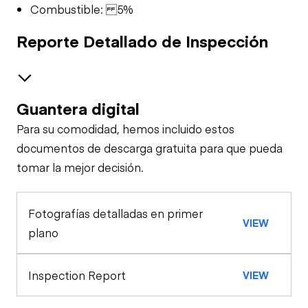
Combustible: 5%
Reporte Detallado de Inspección
Guantera digital
Brakes / Tires
Para su comodidad, hemos incluido estos
Steer Axle
Cab
documentos de descarga gratuita para que pueda
tomar la mejor decisión.
Seat Belts
Configuration
Rear Axle
Fotografías detalladas en primer
Water Pump
Oil Sample Analysis (engine)
Horn
VIEW
plano
General Appearance
Gauges
Inspection Report
VIEW
Exterior Lights
Engine
Brake Control