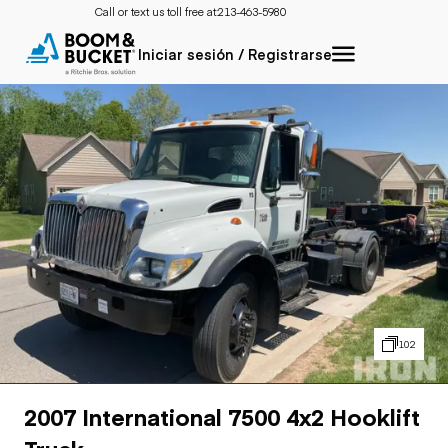
Call or text us toll free at:
213-463-5980
Iniciar sesión / Registrarse
102
2007 International 7500 4x2 Hooklift
Truck