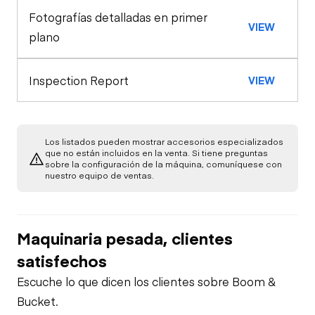
Fotografías detalladas en primer
Pintle Hitch
General Appearance
Horn
VIEW
plano
Exterior Lights
Engine
Warning Lights
Inspection Report
VIEW
A/C Compressor
Underbody
Gauges
Transmission
Starter
Los listados pueden mostrar accesorios especializados
que no están incluidos en la venta. Si tiene preguntas
Brake Control
sobre la configuración de la máquina, comuníquese con
Power Take Off
nuestro equipo de ventas.
Air Compressor
Air Conditioner
PTO Pump
Fuel System
Maquinaria pesada, clientes
Heater
satisfechos
Limited Function
Oil Leaks
Check
Escuche lo que dicen los clientes sobre Boom &
Limited Function
Bucket.
Check
Fuel Leaks
Limited Function