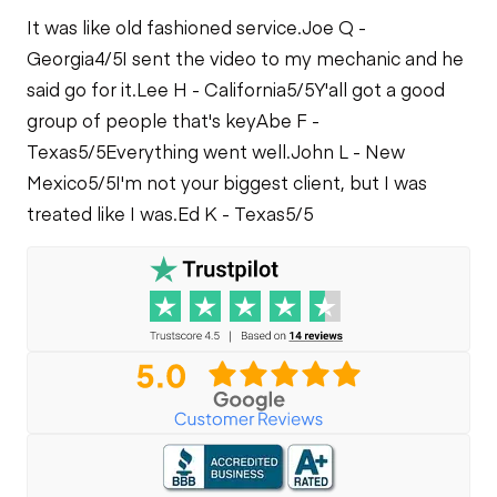
Check
It was like old fashioned service.
Joe Q -
Georgia
4/5
I sent the video to my mechanic and he
Cooling System
said go for it.
Lee H - California
5/5
Y'all got a good
Leaks
group of people that's key
Abe F -
Texas
5/5
Everything went well.
John L - New
Mexico
5/5
I'm not your biggest client, but I was
treated like I was.
Ed K - Texas
5/5