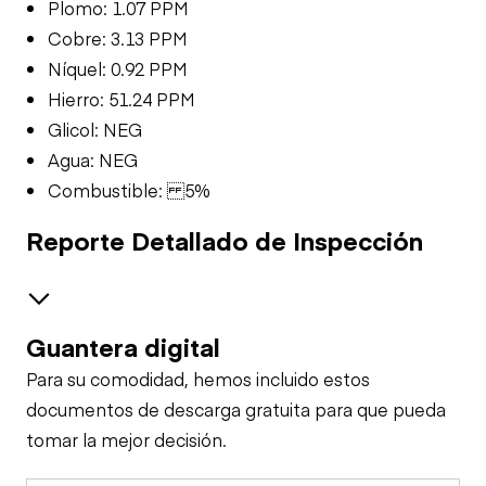
Plomo: 1.07 PPM
Cobre: 3.13 PPM
Níquel: 0.92 PPM
Hierro: 51.24 PPM
Glicol: NEG
Agua: NEG
Combustible: 5%
Reporte Detallado de Inspección
Guantera digital
Brakes / Tires
Para su comodidad, hemos incluido estos
Steer Axle
Cab
documentos de descarga gratuita para que pueda
tomar la mejor decisión.
Seat Belts
Configuration
Rear Axle