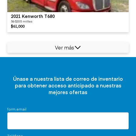
2021 Kenworth T680
565205 millas
$61,000
Ver más
Únase a nuestra lista de correo de inventario
para obtener acceso anticipado a nuestras
mejores ofertas
form.email
Teléfono