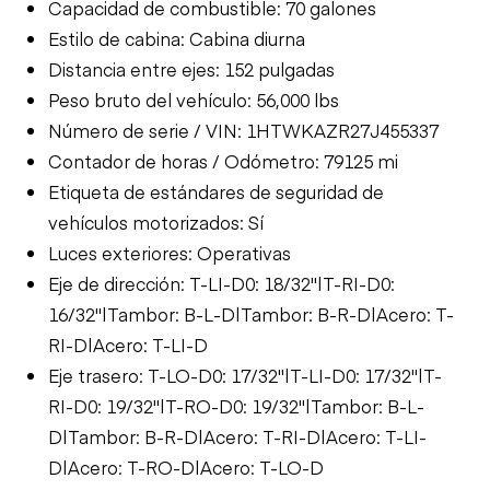
Capacidad de combustible: 70 galones
Estilo de cabina: Cabina diurna
Distancia entre ejes: 152 pulgadas
Peso bruto del vehículo: 56,000 lbs
Número de serie / VIN: 1HTWKAZR27J455337
Contador de horas / Odómetro: 79125 mi
Etiqueta de estándares de seguridad de
vehículos motorizados: Sí
Luces exteriores: Operativas
Eje de dirección: T-LI-D0: 18/32"|T-RI-D0:
16/32"|Tambor: B-L-D|Tambor: B-R-D|Acero: T-
RI-D|Acero: T-LI-D
Eje trasero: T-LO-D0: 17/32"|T-LI-D0: 17/32"|T-
RI-D0: 19/32"|T-RO-D0: 19/32"|Tambor: B-L-
D|Tambor: B-R-D|Acero: T-RI-D|Acero: T-LI-
D|Acero: T-RO-D|Acero: T-LO-D