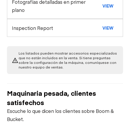
Fotografías detalladas en primer
Oil Sample Analysis (engine)
Gauges
VIEW
Seat Belts
plano
Oil Sample Analysis (hydraulic)
Drum Rotation
Safety Lock
Inspection Report
VIEW
Indicator
Out/Stop
General Appearance
Heater
Exterior Lights
Engine
Los listados pueden mostrar accesorios especializados
que no están incluidos en la venta. Si tiene preguntas
sobre la configuración de la máquina, comuníquese con
A/C Compressor
Drivetrain
Limited Function
Safety
nuestro equipo de ventas.
Check
Certification Label
Undercarriage
Starter
Maquinaria pesada, clientes
Hydraulics
Oil Leaks
satisfechos
Pumps (Hydraulics)
Escuche lo que dicen los clientes sobre Boom &
Bucket.
Fuel Leaks
Limited Function