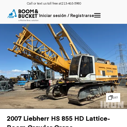
Call or text us toll free at:
213-463-5980
Iniciar sesión / Registrarse
197
2007 Liebherr HS 855 HD Lattice-
Boom Crawler Crane