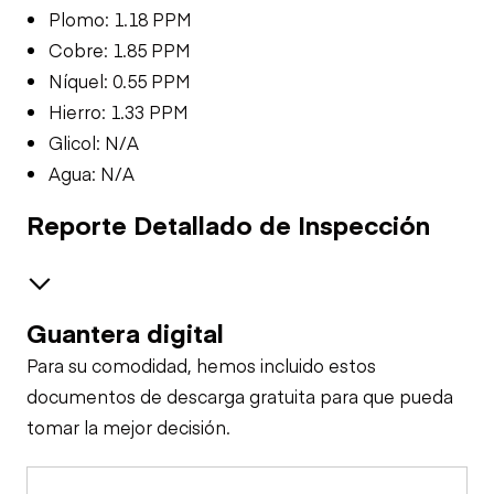
Plomo: 1.18 PPM
Cobre: 1.85 PPM
Níquel: 0.55 PPM
Hierro: 1.33 PPM
Glicol: N/A
Agua: N/A
Reporte Detallado de Inspección
Guantera digital
Safety
Para su comodidad, hemos incluido estos
Travel Alarm
Control Station - Upper
documentos de descarga gratuita para que pueda
tomar la mejor decisión.
Warning Lights
Crane Superstructure
Horn