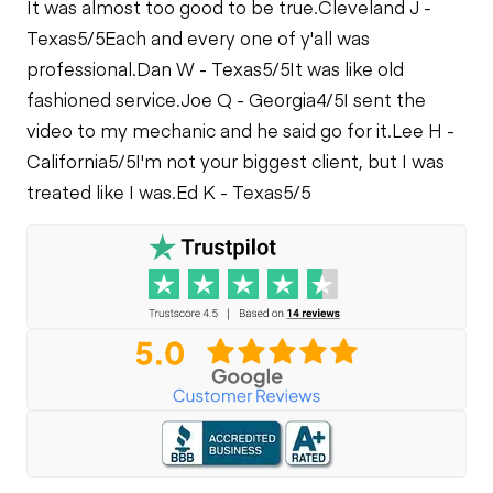
It was almost too good to be true.
Cleveland J -
Check
Cooling System
Texas
5/5
Each and every one of y'all was
Leaks
professional.
Dan W - Texas
5/5
It was like old
fashioned service.
Joe Q - Georgia
4/5
I sent the
video to my mechanic and he said go for it.
Lee H -
California
5/5
I'm not your biggest client, but I was
treated like I was.
Ed K - Texas
5/5